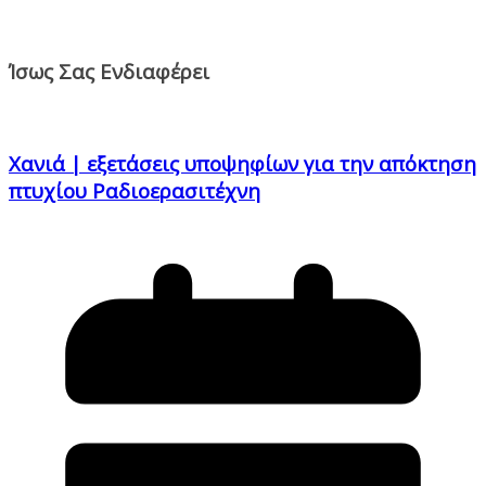
Ίσως Σας Ενδιαφέρει
Χανιά | εξετάσεις υποψηφίων για την απόκτηση
πτυχίου Ραδιοερασιτέχνη