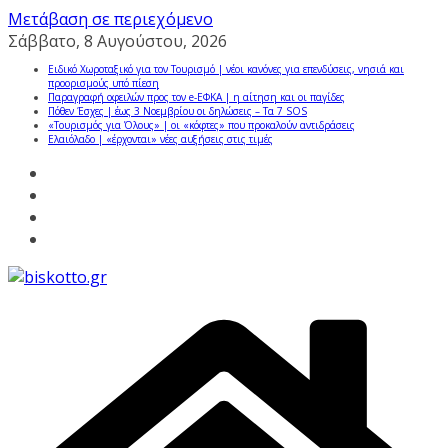
Μετάβαση σε περιεχόμενο
Σάββατο, 8 Αυγούστου, 2026
Ειδικό Χωροταξικό για τον Τουρισμό | νέοι κανόνες για επενδύσεις, νησιά και
προορισμούς υπό πίεση
Παραγραφή οφειλών προς τον e-ΕΦΚΑ | η αίτηση και οι παγίδες
Πόθεν Έσχες | έως 3 Νοεμβρίου οι δηλώσεις – Τα 7 SOS
«Τουρισμός για Όλους» | οι «κόφτες» που προκαλούν αντιδράσεις
Ελαιόλαδο | «έρχονται» νέες αυξήσεις στις τιμές