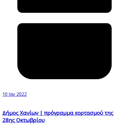
10 Ιαν 2022
Δήμος Χανίων | πρόγραμμα εορτασμού της
28ης Οκτωβρίου