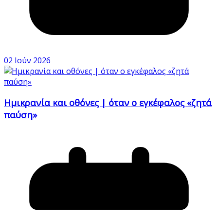
02 Ιούν 2026
Ημικρανία και οθόνες | όταν ο εγκέφαλος «ζητά
παύση»