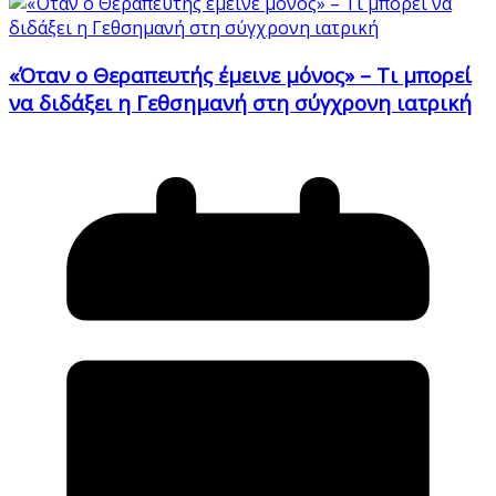
«Όταν ο Θεραπευτής έμεινε μόνος» – Τι μπορεί
να διδάξει η Γεθσημανή στη σύγχρονη ιατρική