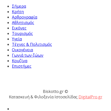
Σήμερα
Κρήτη
Αρθρογραφία
Αθλητισμός
Εικόνες
Τουρισμός
Υγεία
Τέχνες & Πολιτισμός
Οικογένεια
Γωνιά των ζώων
Κουζίνα
Επιστήμες
Biskotto.gr ©
Κατασκευή & Φιλοξενία Ιστοσελίδας
DigitalPro.gr