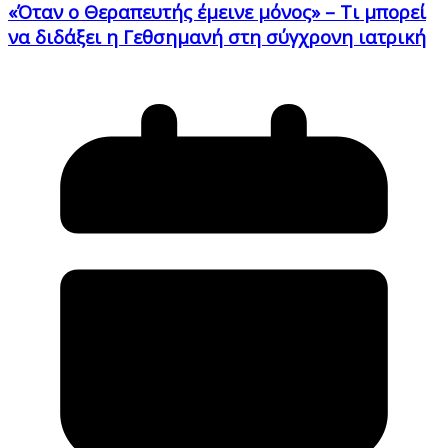
«Όταν ο Θεραπευτής έμεινε μόνος» – Τι μπορεί
να διδάξει η Γεθσημανή στη σύγχρονη ιατρική