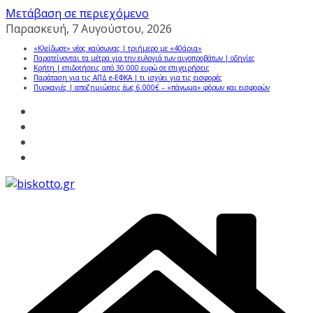
Μετάβαση σε περιεχόμενο
Παρασκευή, 7 Αυγούστου, 2026
«Κλείδωσε» νέος καύσωνας | τριήμερο με «40άρια»
Παρατείνονται τα μέτρα για την ευλογιά των αιγοπροβάτων | οδηγίες
Κρήτη | επιδοτήσεις από 30.000 ευρώ σε επιχειρήσεις
Παράταση για τις ΑΠΔ e-ΕΦΚΑ | τι ισχύει για τις εισφορές
Πυρκαγιές | αποζημιώσεις έως 6.000€ – «πάγωμα» φόρων και εισφορών