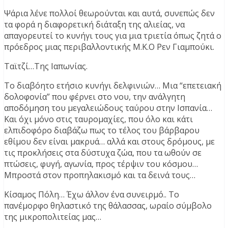
Ψάρια λένε πολλοί θεωρούνται και αυτά, συνεπώς δεν
τα φορά η διαφορετική διάταξη της αλιείας, να
απαγορευτεί το κυνήγι τους για μια τριετία όπως ζητά ο
πρόεδρος μιας περιβαλλοντικής Μ.Κ.Ο Ρεν Γιαμπούκι.
Ταϊτζί…Της Ιαπωνίας.
Το διαβόητο ετήσιο κυνήγι δελφινιών… Μια “επετειακή
δολοφονία” που φέρνει στο νου, την ανάλγητη
αποδόμηση του μεγαλειώδους ταύρου στην Ισπανία…
Και όχι μόνο στις ταυρομαχίες, που όλο και κάτι
ελπιδοφόρο διαβάζω πως το τέλος του βάρβαρου
εθίμου δεν είναι μακρυά… αλλά και στους δρόμους, με
τις προκλήσεις στα δύστυχα ζώα, που τα ωθούν σε
πτώσεις, φυγή, αγωνία, προς τέρψιν του κόσμου…
Μπροστά στον προπηλακισμό και τα δεινά τους…
Κίσαμος Πόλη… Έχω άλλον ένα συνειρμό.. Το
πανέμορφο θηλαστικό της θάλασσας, ωραίο σύμβολο
της μικροπολιτείας μας…