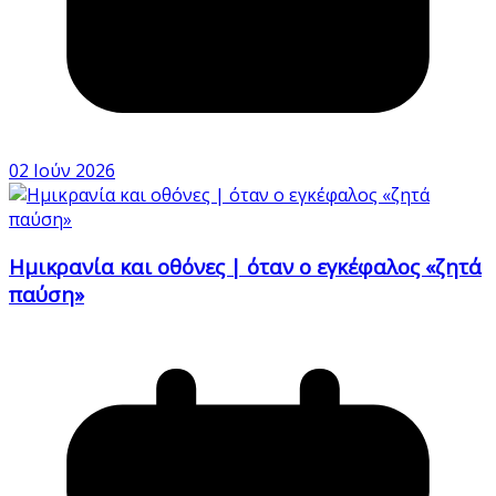
02 Ιούν 2026
Ημικρανία και οθόνες | όταν ο εγκέφαλος «ζητά
παύση»