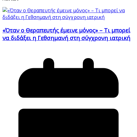
«Όταν ο Θεραπευτής έμεινε μόνος» – Τι μπορεί
να διδάξει η Γεθσημανή στη σύγχρονη ιατρική