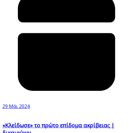
29 Μάι 2024
«Κλείδωσε» το πρώτο επίδομα ακρίβειας |
δικαιούχοι