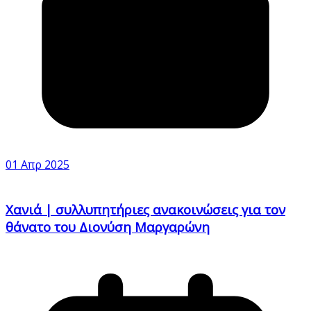
01 Απρ 2025
Χανιά | συλλυπητήριες ανακοινώσεις για τον
θάνατο του Διονύση Μαργαρώνη