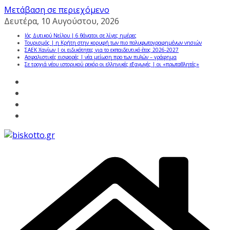
Μετάβαση σε περιεχόμενο
Δευτέρα, 10 Αυγούστου, 2026
Ιός Δυτικού Νείλου | 6 θάνατοι σε λίγες ημέρες
Τουρισμός | η Κρήτη στην κορυφή των πιο πολυφωτογραφημένων νησιών
ΣΑΕΚ Χανίων | οι ειδικότητες για το εκπαιδευτικό έτος 2026-2027
Ασφαλιστικές εισφορές | νέα μείωση προ των πυλών – γράφημα
Σε τροχιά νέου ιστορικού ρεκόρ οι ελληνικές εξαγωγές | οι «πρωταθλητές»