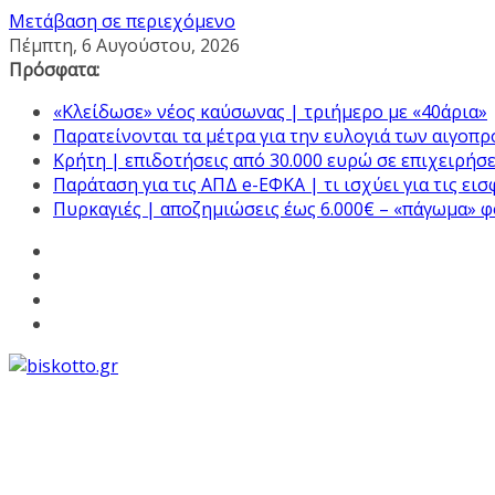
Μετάβαση σε περιεχόμενο
Πέμπτη, 6 Αυγούστου, 2026
Πρόσφατα:
«Κλείδωσε» νέος καύσωνας | τριήμερο με «40άρια»
Παρατείνονται τα μέτρα για την ευλογιά των αιγοπ
Κρήτη | επιδοτήσεις από 30.000 ευρώ σε επιχειρήσε
Παράταση για τις ΑΠΔ e-ΕΦΚΑ | τι ισχύει για τις ει
Πυρκαγιές | αποζημιώσεις έως 6.000€ – «πάγωμα» 