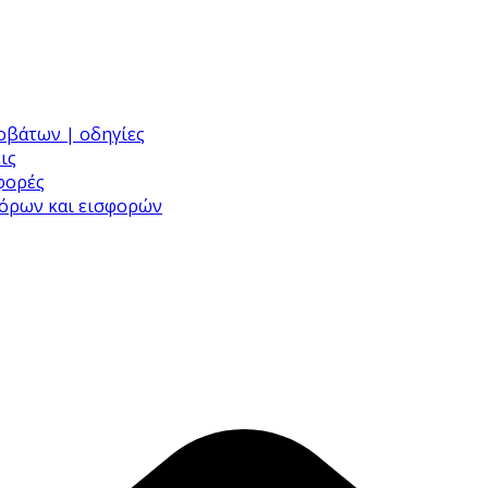
ροβάτων | οδηγίες
ις
σφορές
φόρων και εισφορών