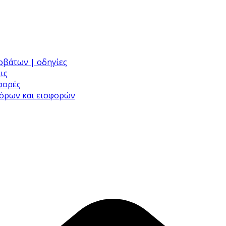
ροβάτων | οδηγίες
ις
σφορές
φόρων και εισφορών