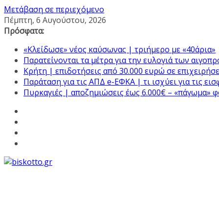
Μετάβαση σε περιεχόμενο
Πέμπτη, 6 Αυγούστου, 2026
Πρόσφατα:
«Κλείδωσε» νέος καύσωνας | τριήμερο με «40άρια»
Παρατείνονται τα μέτρα για την ευλογιά των αιγοπ
Κρήτη | επιδοτήσεις από 30.000 ευρώ σε επιχειρήσε
Παράταση για τις ΑΠΔ e-ΕΦΚΑ | τι ισχύει για τις ει
Πυρκαγιές | αποζημιώσεις έως 6.000€ – «πάγωμα» 