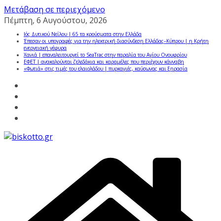
Μετάβαση σε περιεχόμενο
Πέμπτη, 6 Αυγούστου, 2026
Ιός Δυτικού Νείλου | 65 τα κρούσματα στην Ελλάδα
Έπεσαν οι υπογραφές για την ηλεκτρική διασύνδεση Ελλάδας–Κύπρου | η Κρήτη
ενεργειακή γέφυρα
Χανιά | επαναλειτουργεί το SeaTrac στην παραλία του Αγίου Ονουφρίου
ΕΦΕΤ | ανακαλούνται ζελεδάκια και καραμέλες που περιέχουν κάνναβη
«Φωτιά» στις τιμές του ελαιολάδου | πυρκαγιές, καύσωνας και ξηρασία