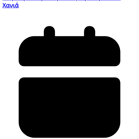
Χανιά