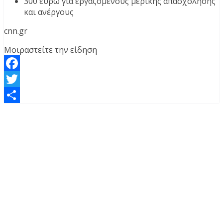
300 ευρώ για εργαζόμενους μερικής απασχόλησης
και ανέργους
cnn.gr
Μοιραστείτε την είδηση
Facebook
Twitter
Μοιραστείτε