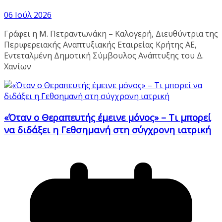
06 Ιούλ 2026
Γράφει η Μ. Πετραντωνάκη – Καλογερή, Διευθύντρια της
Περιφερειακής Αναπτυξιακής Εταιρείας Κρήτης ΑΕ,
Εντεταλμένη Δημοτική Σύμβουλος Ανάπτυξης του Δ.
Χανίων
«Όταν ο Θεραπευτής έμεινε μόνος» – Τι μπορεί
να διδάξει η Γεθσημανή στη σύγχρονη ιατρική