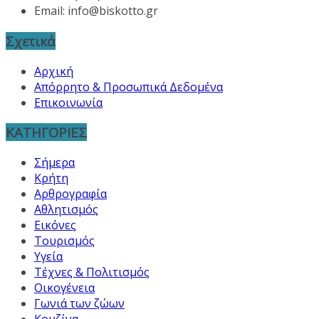
Email:
info@biskotto.gr
Σχετικά
Αρχική
Απόρρητο & Προσωπικά Δεδομένα
Επικοινωνία
ΚΑΤΗΓΟΡΙΕΣ
Σήμερα
Κρήτη
Αρθρογραφία
Αθλητισμός
Εικόνες
Τουρισμός
Υγεία
Τέχνες & Πολιτισμός
Οικογένεια
Γωνιά των ζώων