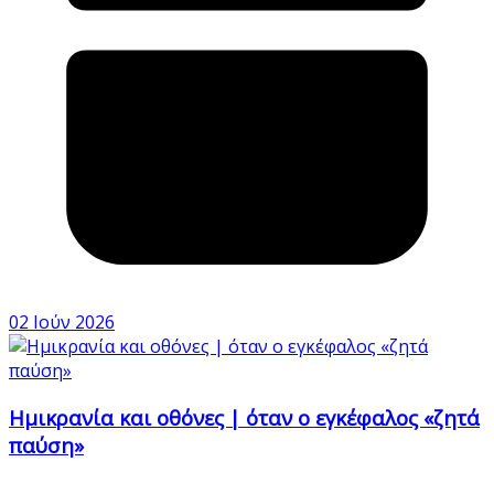
02 Ιούν 2026
Ημικρανία και οθόνες | όταν ο εγκέφαλος «ζητά
παύση»