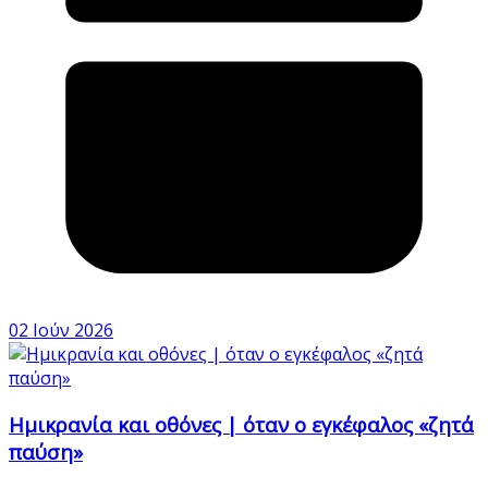
02 Ιούν 2026
Ημικρανία και οθόνες | όταν ο εγκέφαλος «ζητά
παύση»