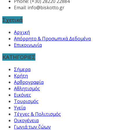
Phone: (+30) 28220 22884
Email:
info@biskotto.gr
Σχετικά
Αρχική
Απόρρητο & Προσωπικά Δεδομένα
Επικοινωνία
ΚΑΤΗΓΟΡΙΕΣ
Σήμερα
Κρήτη
Αρθρογραφία
Αθλητισμός
Εικόνες
Τουρισμός
Υγεία
Τέχνες & Πολιτισμός
Οικογένεια
Γωνιά των ζώων