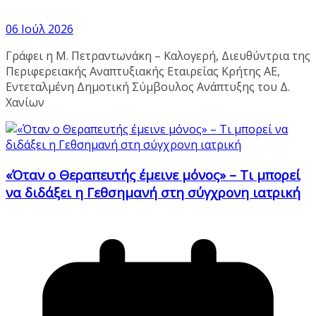
06 Ιούλ 2026
Γράφει η Μ. Πετραντωνάκη – Καλογερή, Διευθύντρια της
Περιφερειακής Αναπτυξιακής Εταιρείας Κρήτης ΑΕ,
Εντεταλμένη Δημοτική Σύμβουλος Ανάπτυξης του Δ.
Χανίων
«Όταν ο Θεραπευτής έμεινε μόνος» – Τι μπορεί
να διδάξει η Γεθσημανή στη σύγχρονη ιατρική