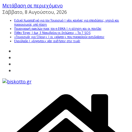
Μετάβαση σε περιεχόμενο
Σάββατο, 8 Αυγούστου, 2026
Ειδικό Χωροταξικό για τον Τουρισμό | νέοι κανόνες για επενδύσεις, νησιά και
προορισμούς υπό πίεση
Παραγραφή οφειλών προς τον e-ΕΦΚΑ | η αίτηση και οι παγίδες
Πόθεν Έσχες | έως 3 Νοεμβρίου οι δηλώσεις – Τα 7 SOS
«Τουρισμός για Όλους» | οι «κόφτες» που προκαλούν αντιδράσεις
Ελαιόλαδο | «έρχονται» νέες αυξήσεις στις τιμές