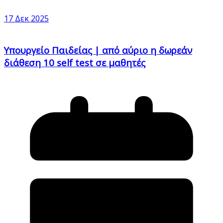
17 Δεκ 2025
Υπουργείο Παιδείας | από αύριο η δωρεάν
διάθεση 10 self test σε μαθητές