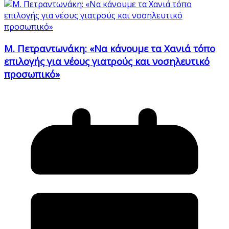
Μ. Πετραντωνάκη: «Να κάνουμε τα Χανιά τόπο
επιλογής για νέους γιατρούς και νοσηλευτικό
προσωπικό»