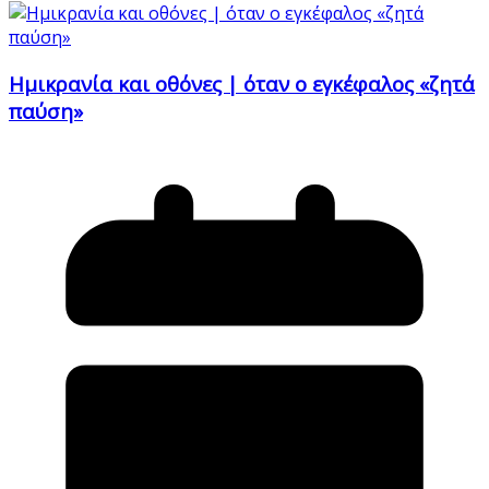
Ημικρανία και οθόνες | όταν ο εγκέφαλος «ζητά
παύση»