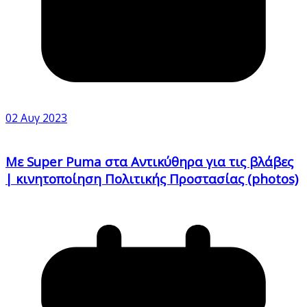
02 Αυγ 2023
Με Super Puma στα Αντικύθηρα για τις βλάβες
| κινητοποίηση Πολιτικής Προστασίας (photos)