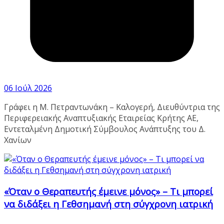
06 Ιούλ 2026
Γράφει η Μ. Πετραντωνάκη – Καλογερή, Διευθύντρια της
Περιφερειακής Αναπτυξιακής Εταιρείας Κρήτης ΑΕ,
Εντεταλμένη Δημοτική Σύμβουλος Ανάπτυξης του Δ.
Χανίων
«Όταν ο Θεραπευτής έμεινε μόνος» – Τι μπορεί
να διδάξει η Γεθσημανή στη σύγχρονη ιατρική