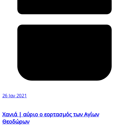
26 Ιαν 2021
Χανιά | αύριο ο εορτασμός των Αγίων
Θεοδώρων