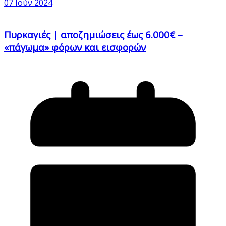
07 Ιούν 2024
Πυρκαγιές | αποζημιώσεις έως 6.000€ –
«πάγωμα» φόρων και εισφορών