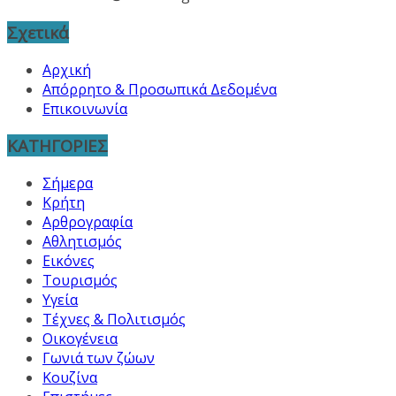
Σχετικά
Αρχική
Απόρρητο & Προσωπικά Δεδομένα
Επικοινωνία
ΚΑΤΗΓΟΡΙΕΣ
Σήμερα
Κρήτη
Αρθρογραφία
Αθλητισμός
Εικόνες
Τουρισμός
Υγεία
Τέχνες & Πολιτισμός
Οικογένεια
Γωνιά των ζώων
Κουζίνα