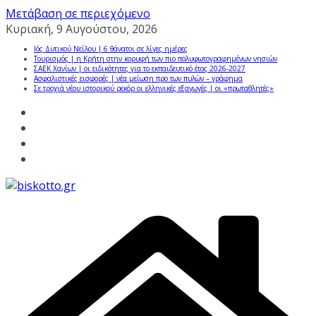
Μετάβαση σε περιεχόμενο
Κυριακή, 9 Αυγούστου, 2026
Ιός Δυτικού Νείλου | 6 θάνατοι σε λίγες ημέρες
Τουρισμός | η Κρήτη στην κορυφή των πιο πολυφωτογραφημένων νησιών
ΣΑΕΚ Χανίων | οι ειδικότητες για το εκπαιδευτικό έτος 2026-2027
Ασφαλιστικές εισφορές | νέα μείωση προ των πυλών – γράφημα
Σε τροχιά νέου ιστορικού ρεκόρ οι ελληνικές εξαγωγές | οι «πρωταθλητές»