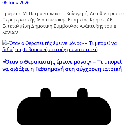
06 Ιούλ 2026
Γράφει η Μ. Πετραντωνάκη – Καλογερή, Διευθύντρια της
Περιφερειακής Αναπτυξιακής Εταιρείας Κρήτης ΑΕ,
Εντεταλμένη Δημοτική Σύμβουλος Ανάπτυξης του Δ.
Χανίων
«Όταν ο Θεραπευτής έμεινε μόνος» – Τι μπορεί
να διδάξει η Γεθσημανή στη σύγχρονη ιατρική