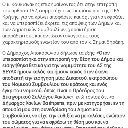
Ο κ. Κουκιανάκης επισημαίνοντας ότι στην επιτροπή
του άρθρου 152, συμμετέχει ως εκπρόσωπος της ΠΕΔ
Κρήτης, για να κρίνει αποφάσεις και όχι για να εκφράζει
και να υπερασπίζει άκριτα, τις απόψεις των Δήμων και
των Δημοτικών Συμβουλίων, χαρακτήρισε
απαράδεκτους και αντιδεοντολογικούς τους
χαρακτηρισμούς εναντίον του από τον κ. Σημανδηράκη.
Ο Δήμαρχος Αποκορώνου δήλωσε τα εξής:
«Όταν
υπερασπίστηκα στην επιτροπή την θέση του Δήμου και
εισηγήθηκα θετικά για την νομιμότητα του ΔΣ της
ΔΕΥΑΧ ήμουν καλός και ήμουν κακός όταν έκανα
αποδεκτή την εισήγηση μίας Δικαστού, εκπροσώπου
του Νομικού Συμβουλίου του κράτους και ενός
έγκριτου νομικού, όπως είναι ο Πρόεδρος του
Δικηγορικού Συλλόγου Χανίων;
», ενώ τόνισε ότι
«ο
Δήμαρχος Χανίων θα έπρεπε, πριν με κατηγορήσει εν τη
απουσία μου στη συνεδρίαση του Δημοτικού
Συμβουλίου, να είχε την ευθιξία να με καλέσει, ενώπιον
του σώματος για να εκφράσω τη θέση μου και να