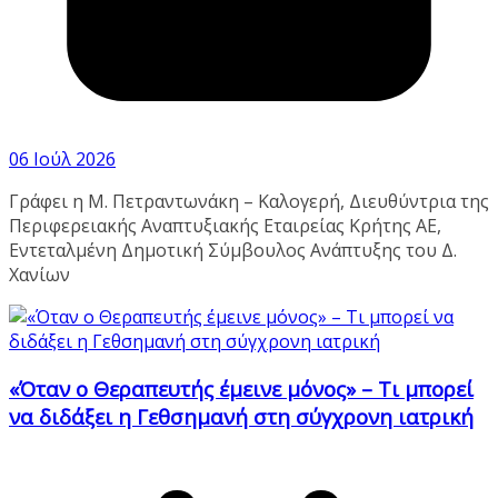
06 Ιούλ 2026
Γράφει η Μ. Πετραντωνάκη – Καλογερή, Διευθύντρια της
Περιφερειακής Αναπτυξιακής Εταιρείας Κρήτης ΑΕ,
Εντεταλμένη Δημοτική Σύμβουλος Ανάπτυξης του Δ.
Χανίων
«Όταν ο Θεραπευτής έμεινε μόνος» – Τι μπορεί
να διδάξει η Γεθσημανή στη σύγχρονη ιατρική