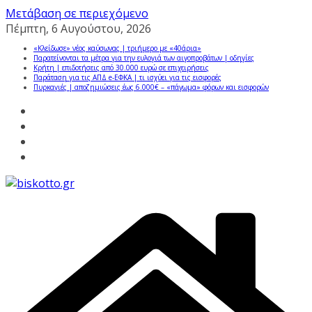
Μετάβαση σε περιεχόμενο
Πέμπτη, 6 Αυγούστου, 2026
«Κλείδωσε» νέος καύσωνας | τριήμερο με «40άρια»
Παρατείνονται τα μέτρα για την ευλογιά των αιγοπροβάτων | οδηγίες
Κρήτη | επιδοτήσεις από 30.000 ευρώ σε επιχειρήσεις
Παράταση για τις ΑΠΔ e-ΕΦΚΑ | τι ισχύει για τις εισφορές
Πυρκαγιές | αποζημιώσεις έως 6.000€ – «πάγωμα» φόρων και εισφορών