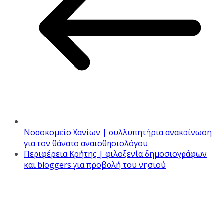
Νοσοκομείο Χανίων | συλλυπητήρια ανακοίνωση
για τον θάνατο αναισθησιολόγου
Περιφέρεια Κρήτης | φιλοξενία δημοσιογράφων
και bloggers για προβολή του νησιού