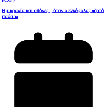
Ημικρανία και οθόνες | όταν ο εγκέφαλος «ζητά
παύση»