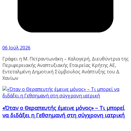
06 Ιούλ 2026
Γράφει η Μ. Πετραντωνάκη – Καλογερή, Διευθύντρια της
Περιφερειακής Αναπτυξιακής Εταιρείας Κρήτης ΑΕ,
Εντεταλμένη Δημοτική Σύμβουλος Ανάπτυξης του Δ.
Χανίων
«Όταν ο Θεραπευτής έμεινε μόνος» – Τι μπορεί
να διδάξει η Γεθσημανή στη σύγχρονη ιατρική