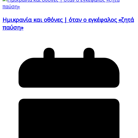
Ημικρανία και οθόνες | όταν ο εγκέφαλος «ζητά
παύση»