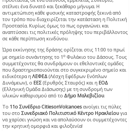
στέλνει ένα δυνατό και ξεκάθαρο μήνυμα. Η
αντιμετώπιση κάθε φυσικής καταστροφής ξεκινά από
τον τρόπο που διαχειρίζεται την κατάσταση η Πολιτική
Προστασία. Κυρίως όμως το πως οργανώνει και
αναπτύσσει τις πολιτικές πρόληψης του περιβάλλοντος
σε κάθε περίπτωση κινδύνου.
Ώρα εκκίνησης της δράσης ορίζεται στις 11:00 το πρωί
ο
με σημείο συνάντησης το 1
Φυλάκιο του Δάσους. Τους
συμμετέχοντες θα συνδράμουν οι εθελοντικές ομάδες
που δραστηριοποιούνται στο συγκεκριμένο σημείο και
ειδικότερα η
ΛΕΦΕΔ
(Λέσχη Εφέδρων Ενόπλων
Δυνάμεων), ο
ΕΕΣ
(Ερυθρός Σταυρός) και η
ΕΟΔ
(Ελληνική Ομάδα Διάσωσης) με τη συνδρομή των
υλικών καθαρισμού από το
Δήμο Μαλεβιζίου
.
Το
11ο Συνέδριο
CitiesonVolcanoes
ανοίγει τις πύλες
του στο
Συνεδριακό Πολιτιστικό Κέντρο Ηρακλείου
για
να χαρίσει γνώση και να απολαύσουν οι συμμετέχοντες
την κρητική ομορφιά και φιλοξενία!