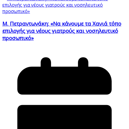
Μ. Πετραντωνάκη: «Να κάνουμε τα Χανιά τόπο
επιλογής για νέους γιατρούς και νοσηλευτικό
προσωπικό»