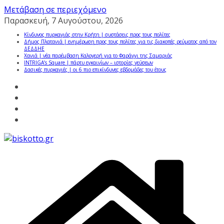
Μετάβαση σε περιεχόμενο
Παρασκευή, 7 Αυγούστου, 2026
Κίνδυνος πυρκαγιάς στην Κρήτη | συστάσεις προς τους πολίτες
Δήμος Πλατανιά | ενημέρωση προς τους πολίτες για τις διακοπές ρεύματος από τον
ΔΕΔΔΗΕ
Χανιά | νέα παρέμβαση Καλογερή για το Φαράγγι της Σαμαριάς
INTRIGA’s Square | πάρτυ εγκαινίων – ιστορίες γεύσεων
Δασικές πυρκαγιές | οι 6 πιο επικίνδυνες εβδομάδες του έτους