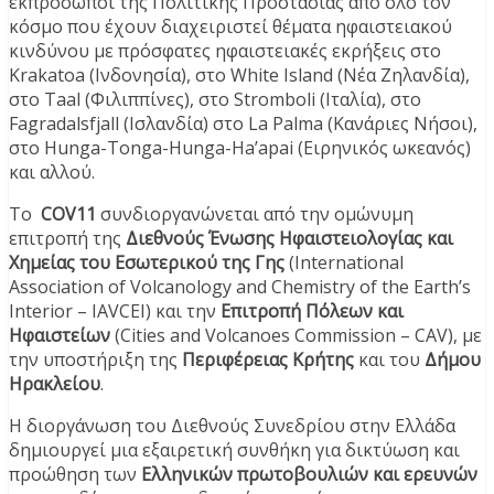
εκπρόσωποι της Πολιτικής Προστασίας από όλο τον
κόσμο που έχουν διαχειριστεί θέματα ηφαιστειακού
κινδύνου με πρόσφατες ηφαιστειακές εκρήξεις στο
Krakatoa (Ινδονησία), στο White Island (Νέα Ζηλανδία),
στο Taal (Φιλιππίνες), στο Stromboli (Ιταλία), στο
Fagradalsfjall (Ισλανδία) στο La Palma (Κανάριες Νήσοι),
στο Hunga-Tonga-Hunga-Ha’apai (Ειρηνικός ωκεανός)
και αλλού.
Το
COV11
συνδιοργανώνεται από την ομώνυμη
επιτροπή της
Διεθνούς Ένωσης Ηφαιστειολογίας και
Χημείας του Εσωτερικού της Γης
(International
Association of Volcanology and Chemistry of the Earth’s
Interior – IAVCEI) και την
Επιτροπή Πόλεων και
Ηφαιστείων
(Cities and Volcanoes Commission – CAV), με
την υποστήριξη της
Περιφέρειας Κρήτης
και του
Δήμου
Ηρακλείου
.
Η διοργάνωση του Διεθνούς Συνεδρίου στην Ελλάδα
δημιουργεί μια εξαιρετική συνθήκη για δικτύωση και
προώθηση των
Ελληνικών πρωτοβουλιών και ερευνών