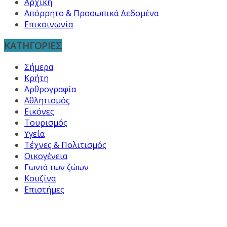
Αρχική
Απόρρητο & Προσωπικά Δεδομένα
Επικοινωνία
ΚΑΤΗΓΟΡΙΕΣ
Σήμερα
Κρήτη
Αρθρογραφία
Αθλητισμός
Εικόνες
Τουρισμός
Υγεία
Τέχνες & Πολιτισμός
Οικογένεια
Γωνιά των ζώων
Κουζίνα
Επιστήμες