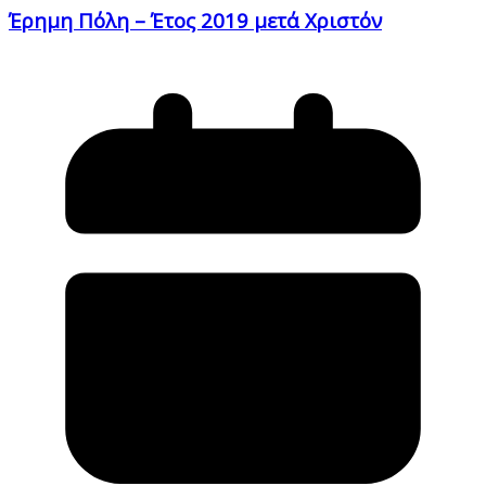
Έρημη Πόλη – Έτος 2019 μετά Χριστόν