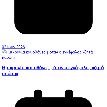
02 Ιούν 2026
Ημικρανία και οθόνες | όταν ο εγκέφαλος «ζητά
παύση»