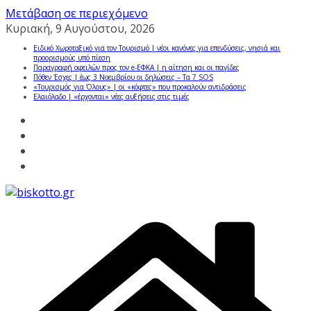
Μετάβαση σε περιεχόμενο
Κυριακή, 9 Αυγούστου, 2026
Ειδικό Χωροταξικό για τον Τουρισμό | νέοι κανόνες για επενδύσεις, νησιά και
προορισμούς υπό πίεση
Παραγραφή οφειλών προς τον e-ΕΦΚΑ | η αίτηση και οι παγίδες
Πόθεν Έσχες | έως 3 Νοεμβρίου οι δηλώσεις – Τα 7 SOS
«Τουρισμός για Όλους» | οι «κόφτες» που προκαλούν αντιδράσεις
Ελαιόλαδο | «έρχονται» νέες αυξήσεις στις τιμές