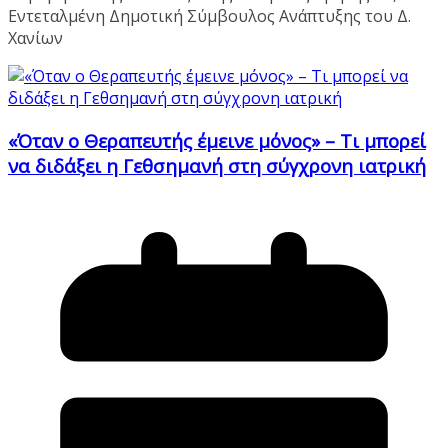
Εντεταλμένη Δημοτική Σύμβουλος Ανάπτυξης του Δ.
Χανίων
«Όταν ο Θεραπευτής έμεινε μόνος» – Τι μπορεί
να διδάξει η Γεθσημανή στη σύγχρονη ιατρική