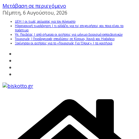
Μετάβαση σε περιεχόμενο
Πέμπτη, 6 Αυγούστου, 2026
ΔΕΗ | οι τιμές ρεύματος για τον Αύγουστο
Ηλεκτρονική τιμολόγηση | τι αλλάζει για τις επιχειρήσεις και ποια είναι τα
πρόστιμα
Υπ. Παιδείας | από σήμερα οι αιτήσεις για μόνιμο διορισμό εκπαιδευτικών
Τουρισμός | ξενοδοχειακές επενδύσεις σε Κίσαμο, Χανιά και Ηράκλειο
Ξεκίνησαν οι αιτήσεις για το «Τουρισμός Για Όλους» | τα κριτήρια