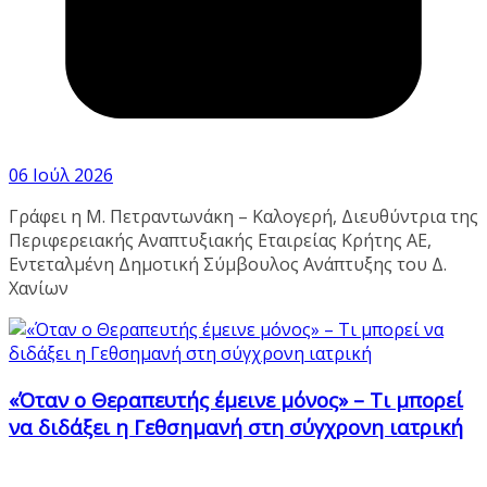
06 Ιούλ 2026
Γράφει η Μ. Πετραντωνάκη – Καλογερή, Διευθύντρια της
Περιφερειακής Αναπτυξιακής Εταιρείας Κρήτης ΑΕ,
Εντεταλμένη Δημοτική Σύμβουλος Ανάπτυξης του Δ.
Χανίων
«Όταν ο Θεραπευτής έμεινε μόνος» – Τι μπορεί
να διδάξει η Γεθσημανή στη σύγχρονη ιατρική