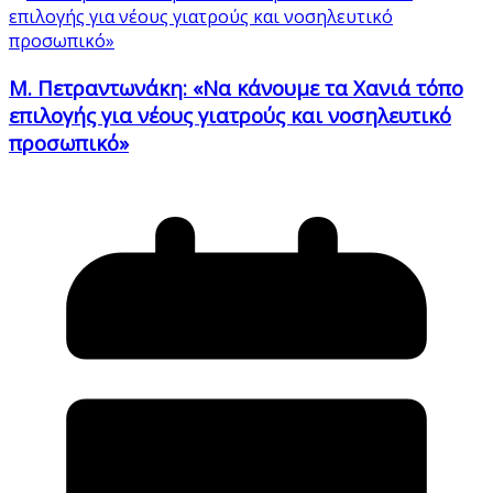
Μ. Πετραντωνάκη: «Να κάνουμε τα Χανιά τόπο
επιλογής για νέους γιατρούς και νοσηλευτικό
προσωπικό»