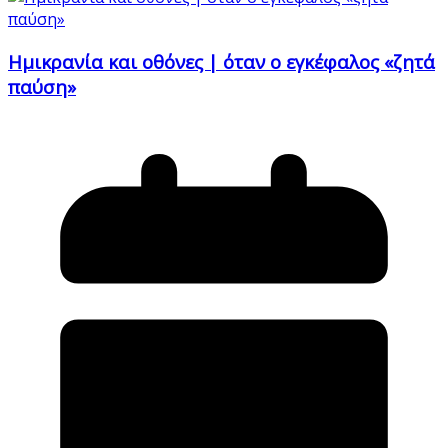
Ημικρανία και οθόνες | όταν ο εγκέφαλος «ζητά
παύση»