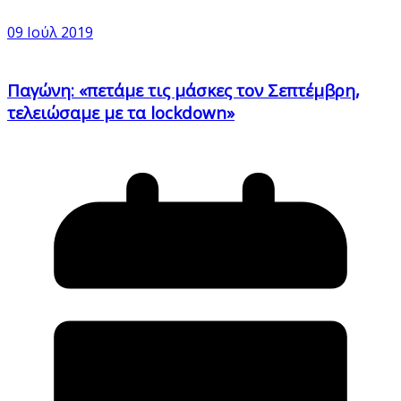
09 Ιούλ 2019
Παγώνη: «πετάμε τις μάσκες τον Σεπτέμβρη,
τελειώσαμε με τα lockdown»