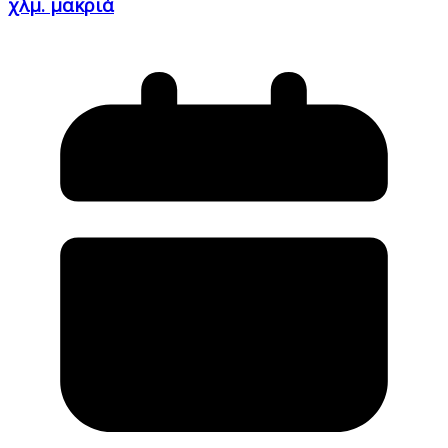
χλμ. μακριά