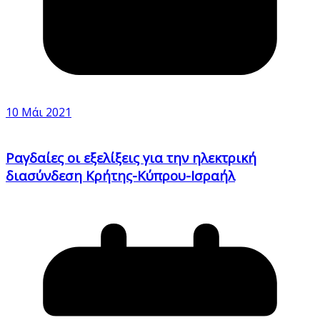
10 Μάι 2021
Ραγδαίες οι εξελίξεις για την ηλεκτρική
διασύνδεση Κρήτης-Κύπρου-Ισραήλ