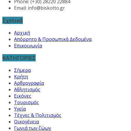
Phone: (+30) 28220 22884
Email:
info@biskotto.gr
Σχετικά
Αρχική
Απόρρητο & Προσωπικά Δεδομένα
Επικοινωνία
ΚΑΤΗΓΟΡΙΕΣ
Σήμερα
Κρήτη
Αρθρογραφία
Αθλητισμός
Εικόνες
Τουρισμός
Υγεία
Τέχνες & Πολιτισμός
Οικογένεια
Γωνιά των ζώων