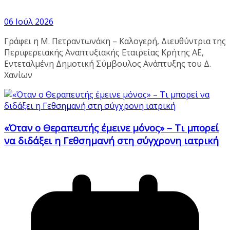
06 Ιούλ 2026
Γράφει η Μ. Πετραντωνάκη – Καλογερή, Διευθύντρια της
Περιφερειακής Αναπτυξιακής Εταιρείας Κρήτης ΑΕ,
Εντεταλμένη Δημοτική Σύμβουλος Ανάπτυξης του Δ.
Χανίων
«Όταν ο Θεραπευτής έμεινε μόνος» – Τι μπορεί
να διδάξει η Γεθσημανή στη σύγχρονη ιατρική