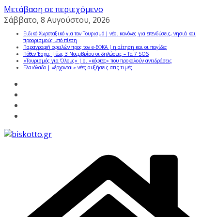
Μετάβαση σε περιεχόμενο
Σάββατο, 8 Αυγούστου, 2026
Ειδικό Χωροταξικό για τον Τουρισμό | νέοι κανόνες για επενδύσεις, νησιά και
προορισμούς υπό πίεση
Παραγραφή οφειλών προς τον e-ΕΦΚΑ | η αίτηση και οι παγίδες
Πόθεν Έσχες | έως 3 Νοεμβρίου οι δηλώσεις – Τα 7 SOS
«Τουρισμός για Όλους» | οι «κόφτες» που προκαλούν αντιδράσεις
Ελαιόλαδο | «έρχονται» νέες αυξήσεις στις τιμές