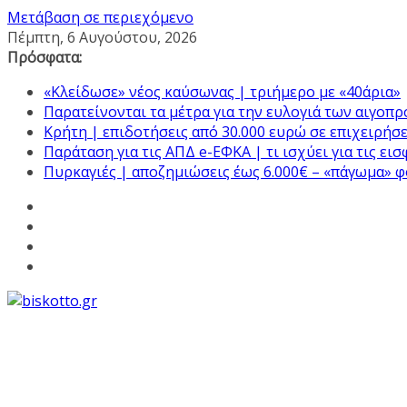
Μετάβαση σε περιεχόμενο
Πέμπτη, 6 Αυγούστου, 2026
Πρόσφατα:
«Κλείδωσε» νέος καύσωνας | τριήμερο με «40άρια»
Παρατείνονται τα μέτρα για την ευλογιά των αιγοπ
Κρήτη | επιδοτήσεις από 30.000 ευρώ σε επιχειρήσε
Παράταση για τις ΑΠΔ e-ΕΦΚΑ | τι ισχύει για τις ει
Πυρκαγιές | αποζημιώσεις έως 6.000€ – «πάγωμα» 