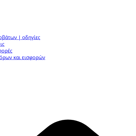
ροβάτων | οδηγίες
ις
σφορές
φόρων και εισφορών