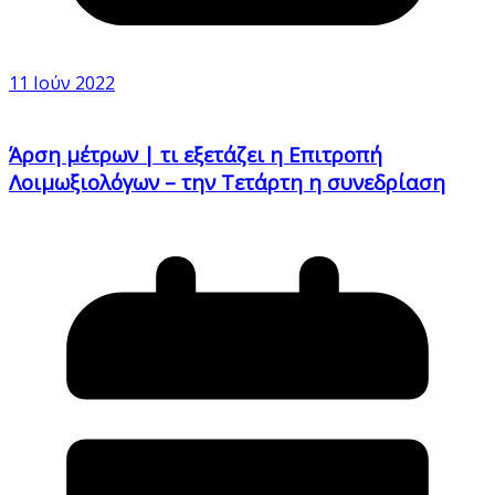
11 Ιούν 2022
Άρση μέτρων | τι εξετάζει η Επιτροπή
Λοιμωξιολόγων – την Τετάρτη η συνεδρίαση