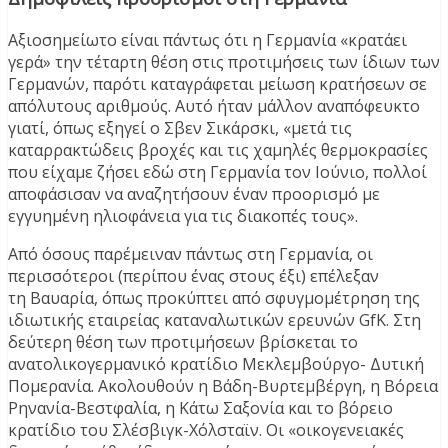
Αξιοσημείωτο είναι πάντως ότι η Γερμανία «κρατάει
γερά» την τέταρτη θέση στις προτιμήσεις των ίδιων των
Γερμανών, παρότι καταγράφεται μείωση κρατήσεων σε
απόλυτους αριθμούς. Αυτό ήταν μάλλον αναπόφευκτο
γιατί, όπως εξηγεί ο Σβεν Σικάρσκι, «μετά τις
καταρρακτώδεις βροχές και τις χαμηλές θερμοκρασίες
που είχαμε ζήσει εδώ στη Γερμανία τον Ιούνιο, πολλοί
αποφάσισαν να αναζητήσουν έναν προορισμό με
εγγυημένη ηλιοφάνεια για τις διακοπές τους».
Από όσους παρέμειναν πάντως στη Γερμανία, οι
περισσότεροι (περίπου ένας στους έξι) επέλεξαν
τη Βαυαρία, όπως προκύπτει από σφυγμομέτρηση της
ιδιωτικής εταιρείας καταναλωτικών ερευνών GfK. Στη
δεύτερη θέση των προτιμήσεων βρίσκεται το
ανατολικογερμανικό κρατίδιο Μεκλεμβούργο- Δυτική
Πομερανία. Ακολουθούν η Βάδη-Βυρτεμβέργη, η Βόρεια
Ρηνανία-Βεστφαλία, η Κάτω Σαξονία και το βόρειο
κρατίδιο του Σλέσβιγκ-Χόλσταϊν. Οι «οικογενειακές