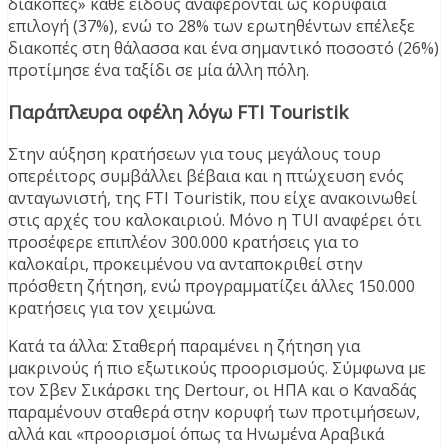
διακοπές» κάθε είδους αναφέρονται ως κορυφαία
επιλογή (37%), ενώ το 28% των ερωτηθέντων επέλεξε
διακοπές στη θάλασσα και ένα σημαντικό ποσοστό (26%)
προτίμησε ένα ταξίδι σε μία άλλη πόλη.
Παράπλευρα οφέλη λόγω FTI Touristik
Στην αύξηση κρατήσεων για τους μεγάλους τουρ
οπερέιτορς συμβάλλει βέβαια και η πτώχευση ενός
ανταγωνιστή, της FTI Touristik, που είχε ανακοινωθεί
στις αρχές του καλοκαιριού. Μόνο η TUI αναφέρει ότι
προσέφερε επιπλέον 300.000 κρατήσεις για το
καλοκαίρι, προκειμένου να ανταποκριθεί στην
πρόσθετη ζήτηση, ενώ προγραμματίζει άλλες 150.000
κρατήσεις για τον χειμώνα.
Κατά τα άλλα: Σταθερή παραμένει η ζήτηση για
μακρινούς ή πιο εξωτικούς προορισμούς. Σύμφωνα με
τον Σβεν Σικάρσκι της Dertour, οι ΗΠΑ και ο Καναδάς
παραμένουν σταθερά στην κορυφή των προτιμήσεων,
αλλά και «προορισμοί όπως τα Ηνωμένα Αραβικά