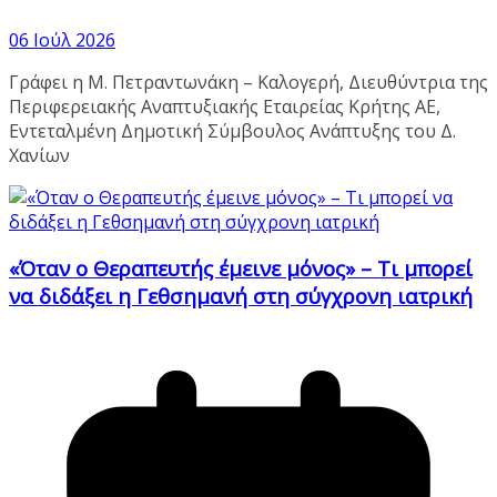
06 Ιούλ 2026
Γράφει η Μ. Πετραντωνάκη – Καλογερή, Διευθύντρια της
Περιφερειακής Αναπτυξιακής Εταιρείας Κρήτης ΑΕ,
Εντεταλμένη Δημοτική Σύμβουλος Ανάπτυξης του Δ.
Χανίων
«Όταν ο Θεραπευτής έμεινε μόνος» – Τι μπορεί
να διδάξει η Γεθσημανή στη σύγχρονη ιατρική