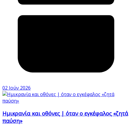
02 Ιούν 2026
Ημικρανία και οθόνες | όταν ο εγκέφαλος «ζητά
παύση»