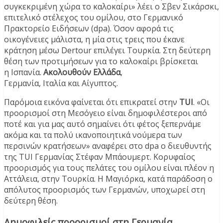
συγκεκριμένη χώρα το καλοκαίρι» λέει ο Σβεν Σικάρσκι,
επιτελικό στέλεχος του ομίλου, στο Γερμανικό
Πρακτορείο Ειδήσεων (dpa). Όσον αφορά τις
οικογένειες μάλιστα, η μία στις τρεις που έκανε
κράτηση μέσω Dertour επιλέγει Τουρκία. Στη δεύτερη
θέση των προτιμήσεων για το καλοκαίρι βρίσκεται
η Ισπανία.
Ακολουθούν Ελλάδα
,
Γερμανία, Ιταλία και Αίγυπτος.
Παρόμοια εικόνα φαίνεται ότι επικρατεί στην
TUI
. «Οι
προορισμοί στη Μεσόγειο είναι δημοφιλέστεροι από
ποτέ και για μας αυτό σημαίνει ότι φέτος ξεπερνάμε
ακόμα και τα πολύ ικανοποιητικά νούμερα των
περσινών κρατήσεων» αναφέρει στο dpa ο διευθυντής
της TUI Γερμανίας Στέφαν Μπάουμερτ. Κορυφαίος
προορισμός για τους πελάτες του ομίλου είναι πλέον η
Αττάλεια, στην Τουρκία. Η Μαγιόρκα, κατά παράδοση ο
απόλυτος προορισμός των Γερμανών, υποχωρεί στη
δεύτερη θέση.
Δημοφιλείς προορισμοί στη Γερμανία