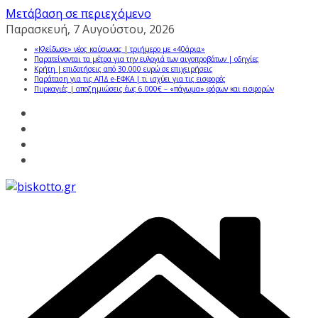
Μετάβαση σε περιεχόμενο
Παρασκευή, 7 Αυγούστου, 2026
«Κλείδωσε» νέος καύσωνας | τριήμερο με «40άρια»
Παρατείνονται τα μέτρα για την ευλογιά των αιγοπροβάτων | οδηγίες
Κρήτη | επιδοτήσεις από 30.000 ευρώ σε επιχειρήσεις
Παράταση για τις ΑΠΔ e-ΕΦΚΑ | τι ισχύει για τις εισφορές
Πυρκαγιές | αποζημιώσεις έως 6.000€ – «πάγωμα» φόρων και εισφορών