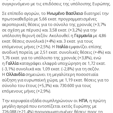
συγκρινόμενο με τις επιδόσεις της υπόλοιπης Ευρώπης.
Σε επίπεδο αγορών, το
Ηνωμένο Βασίλειο
διατηρεί την
πρωτοκαθεδρία με 5,66 εκατ. προγραμματισμένες
αεροπορικές θέσεις για το σύνολο της χρονιάς (+3,7%
σε σχέση με πέρυσι) και 3,58 εκατ. (+3,2%) για την
υπόλοιπη θερινή σεζόν. Ακολουθεί η
Γερμανία
με 4,86
εκατ. θέσεις συνολικά (+4%) και 3 εκατ. για τους
επόμενους μήνες (+2,5%). Η
Ιταλία
εμφανίζει επίσης
ανοδική πορεία, με 2,51 εκατ. συνολικές θέσεις (+4%) και
1,76 εκατ. για το υπόλοιπο της χρονιάς (+3,8%), ενώ
η
Γαλλία
καταγράφει ελαφρά υποχώρηση σε 1,72 εκατ.
(-3,1%) συνολικά και 1,09 εκατ. (-2,8%) για τη σεζόν.
Η
Ολλανδία
σημειώνει τη μεγαλύτερη ποσοστιαία
αύξηση για ευρωπαϊκή χώρα, με 1,19 εκατ. θέσεις για το
σύνολο του έτους (+5,3%) και 730.600 για τους
επόμενους μήνες (+2,9%).
Την κορυφαία εξάδα συμπληρώνουν οι
ΗΠΑ
, η πρώτη
μεγάλη αγορά που εντοπίζεται εκτός Ευρώπης με
726.088 (+21,4%) προγραμματισμένες θέσεις προς τη