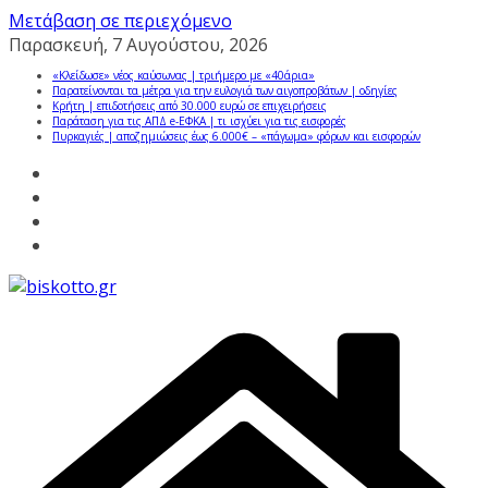
Μετάβαση σε περιεχόμενο
Παρασκευή, 7 Αυγούστου, 2026
«Κλείδωσε» νέος καύσωνας | τριήμερο με «40άρια»
Παρατείνονται τα μέτρα για την ευλογιά των αιγοπροβάτων | οδηγίες
Κρήτη | επιδοτήσεις από 30.000 ευρώ σε επιχειρήσεις
Παράταση για τις ΑΠΔ e-ΕΦΚΑ | τι ισχύει για τις εισφορές
Πυρκαγιές | αποζημιώσεις έως 6.000€ – «πάγωμα» φόρων και εισφορών