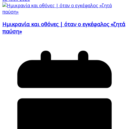
Ημικρανία και οθόνες | όταν ο εγκέφαλος «ζητά
παύση»