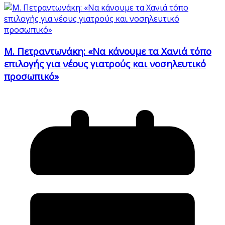
Μ. Πετραντωνάκη: «Να κάνουμε τα Χανιά τόπο
επιλογής για νέους γιατρούς και νοσηλευτικό
προσωπικό»