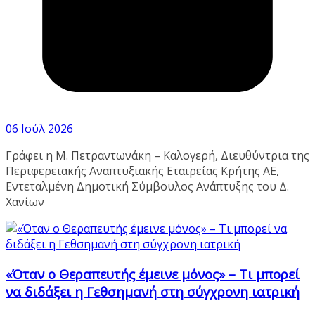
06 Ιούλ 2026
Γράφει η Μ. Πετραντωνάκη – Καλογερή, Διευθύντρια της
Περιφερειακής Αναπτυξιακής Εταιρείας Κρήτης ΑΕ,
Εντεταλμένη Δημοτική Σύμβουλος Ανάπτυξης του Δ.
Χανίων
«Όταν ο Θεραπευτής έμεινε μόνος» – Τι μπορεί
να διδάξει η Γεθσημανή στη σύγχρονη ιατρική