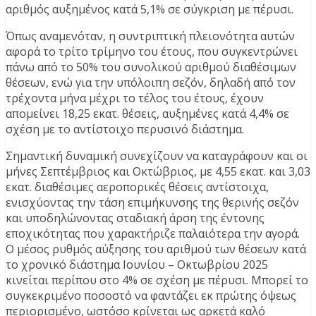
αριθμός αυξημένος κατά 5,1% σε σύγκριση με πέρυσι.
Όπως αναμενόταν, η συντριπτική πλειονότητα αυτών
αφορά το τρίτο τρίμηνο του έτους, που συγκεντρώνει
πάνω από το 50% του συνολικού αριθμού διαθέσιμων
θέσεων, ενώ για την υπόλοιπη σεζόν, δηλαδή από τον
τρέχοντα μήνα μέχρι το τέλος του έτους, έχουν
απομείνει 18,25 εκατ. θέσεις, αυξημένες κατά 4,4% σε
σχέση με το αντίστοιχο περυσινό διάστημα.
Σημαντική δυναμική συνεχίζουν να καταγράφουν και οι
μήνες Σεπτέμβριος και Οκτώβριος, με 4,55 εκατ. και 3,03
εκατ. διαθέσιμες αεροπορικές θέσεις αντίστοιχα,
ενισχύοντας την τάση επιμήκυνσης της θερινής σεζόν
και υποδηλώνοντας σταδιακή άρση της έντονης
εποχικότητας που χαρακτήριζε παλαιότερα την αγορά.
Ο μέσος ρυθμός αύξησης του αριθμού των θέσεων κατά
το χρονικό διάστημα Ιουνίου – Οκτωβρίου 2025
κινείται περίπου στο 4% σε σχέση με πέρυσι. Μπορεί το
συγκεκριμένο ποσοστό να φαντάζει εκ πρώτης όψεως
περιορισμένο, ωστόσο κρίνεται ως αρκετά καλό