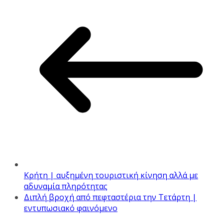
Κρήτη | αυξημένη τουριστική κίνηση αλλά με
αδυναμία πληρότητας
Διπλή βροχή από πεφταστέρια την Τετάρτη |
εντυπωσιακό φαινόμενο