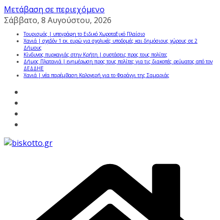
Μετάβαση σε περιεχόμενο
Σάββατο, 8 Αυγούστου, 2026
Τουρισμός | υπεγράφη το Ειδικό Χωροταξικό Πλαίσιο
Χανιά | σχεδόν 1 εκ. ευρώ για σχολικές υποδομές και δημόσιους χώρους σε 2
Δήμους
Κίνδυνος πυρκαγιάς στην Κρήτη | συστάσεις προς τους πολίτες
Δήμος Πλατανιά | ενημέρωση προς τους πολίτες για τις διακοπές ρεύματος από τον
ΔΕΔΔΗΕ
Χανιά | νέα παρέμβαση Καλογερή για το Φαράγγι της Σαμαριάς