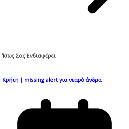
Ίσως Σας Ενδιαφέρει
Κρήτη | missing alert για νεαρό άνδρα