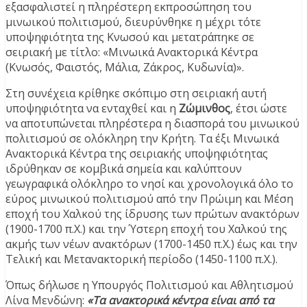
εξασφαλιστεί η πληρέστερη εκπροσώπηση του
μινωικού πολιτισμού, διευρύνθηκε η μέχρι τότε
υποψηφιότητα της Κνωσού και μετατράπηκε σε
σειριακή με τίτλο: «Μινωικά Ανακτορικά Κέντρα
(Κνωσός, Φαιστός, Μάλια, Ζάκρος, Κυδωνία)».
Στη συνέχεια κρίθηκε σκόπιμο στη σειριακή αυτή
υποψηφιότητα να ενταχθεί και η
Ζώμινθος
, έτσι ώστε
να αποτυπώνεται πληρέστερα η διασπορά του μινωικού
πολιτισμού σε ολόκληρη την Κρήτη. Τα έξι Μινωικά
Ανακτορικά Κέντρα της σειριακής υποψηφιότητας
ιδρύθηκαν σε κομβικά σημεία και καλύπτουν
γεωγραφικά ολόκληρο το νησί και χρονολογικά όλο το
εύρος μινωικού πολιτισμού από την Πρώιμη και Μέση
εποχή του Χαλκού της ίδρυσης των πρώτων ανακτόρων
(1900-1700 π.Χ.) και την Ύστερη εποχή του Χαλκού της
ακμής των νέων ανακτόρων (1700-1450 π.Χ.) έως και την
Τελική και Μετανακτορική περίοδο (1450-1100 π.Χ.).
Όπως δήλωσε η Υπουργός Πολιτισμού και Αθλητισμού
Λίνα Μενδώνη:
«Τα ανακτορικά κέντρα είναι από τα