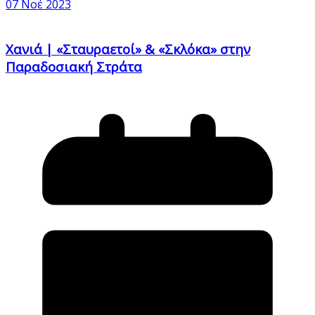
07 Νοέ 2023
Χανιά | «Σταυραετοί» & «Σκλόκα» στην
Παραδοσιακή Στράτα