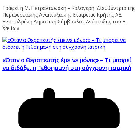
Γράφει η Μ. Πετραντωνάκη – Καλογερή, Διευθύντρια της
Περιφερειακής Αναπτυξιακής Εταιρείας Κρήτης ΑΕ,
Εντεταλμένη Δημοτική Σύμβουλος Ανάπτυξης του Δ.
Χανίων
«Όταν ο Θεραπευτής έμεινε μόνος» – Τι μπορεί
να διδάξει η Γεθσημανή στη σύγχρονη ιατρική