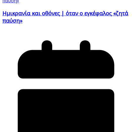
Ημικρανία και οθόνες | όταν ο εγκέφαλος «ζητά
παύση»