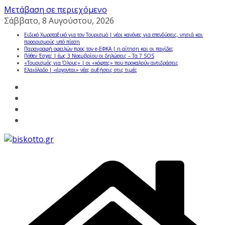
Μετάβαση σε περιεχόμενο
Σάββατο, 8 Αυγούστου, 2026
Ειδικό Χωροταξικό για τον Τουρισμό | νέοι κανόνες για επενδύσεις, νησιά και
προορισμούς υπό πίεση
Παραγραφή οφειλών προς τον e-ΕΦΚΑ | η αίτηση και οι παγίδες
Πόθεν Έσχες | έως 3 Νοεμβρίου οι δηλώσεις – Τα 7 SOS
«Τουρισμός για Όλους» | οι «κόφτες» που προκαλούν αντιδράσεις
Ελαιόλαδο | «έρχονται» νέες αυξήσεις στις τιμές