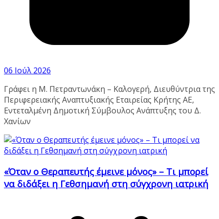
06 Ιούλ 2026
Γράφει η Μ. Πετραντωνάκη – Καλογερή, Διευθύντρια της
Περιφερειακής Αναπτυξιακής Εταιρείας Κρήτης ΑΕ,
Εντεταλμένη Δημοτική Σύμβουλος Ανάπτυξης του Δ.
Χανίων
«Όταν ο Θεραπευτής έμεινε μόνος» – Τι μπορεί
να διδάξει η Γεθσημανή στη σύγχρονη ιατρική