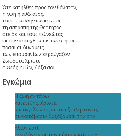
Ότε κατήλθες προς τον θάνατον,
η ζωή η αθάνατος,
τότε τον άδην ενέκρωσας
τη αστραπή της Θεότητας·
ότε δε και τους τεθνεώτας
εκ των καταχθονίων ανέστησας,
πάσαι αι δυνάμεις
των επουρανίων εκραύγαζον·
Ζωοδότα Χριστέ
ο Θεός ημών, δόξα σοι.
Εγκώμια
Η ζωή εν τάφω
κατετέθης, Χριστέ,
και αγγέλων στρατιαί εξεπλήττοντο,
συγκατάβασιν δοξάζουσαι την σην.
Άξιον εστί
μεγαλύνειν σε των πάντων κτίστην·