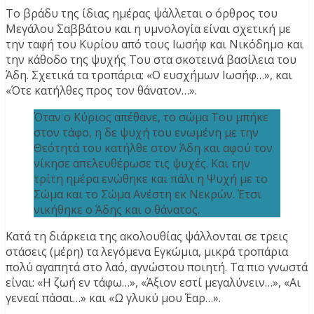
Το βράδυ της ίδιας ημέρας ψάλλεται ο όρθρος του
Μεγάλου Σαββάτου και η υμνολογία είναι σχετική με
την ταφή του Κυρίου από τους Ιωσήφ και Νικόδημο και
την κάθοδο της ψυχής Του στα σκοτεινά βασίλεια του
Άδη. Σχετικά τα τροπάρια: «Ο ευσχήμων Ιωσήφ…», και
«Ότε κατήλθες προς τον θάνατον…».
Όταν ο Κύριος απέθανε, το σώμα Του μπήκε
στον τάφο, η δε ψυχή του ενωμένη με την
Θεότητά του κατήλθε στον Άδη και αφού τον
νίκησε απελευθέρωσε τις ψυχές. Και την
τρίτη ημέρα ενώθηκε και πάλι η Ψυχή με το
Σώμα και το Σώμα Ανέστη εκ Νεκρών. Έτσι
νικήθηκε ο Άδης και ο θάνατος.
Κατά τη διάρκεια της ακολουθίας ψάλλονται σε τρεις
στάσεις (μέρη) τα λεγόμενα Εγκώμια, μικρά τροπάρια
πολύ αγαπητά στο λαό, αγνώστου ποιητή. Τα πιο γνωστά
είναι: «Η ζωή εν τάφω…», «Άξιον εστί μεγαλύνειν…», «Αι
γενεαί πάσαι…» και «Ω γλυκύ μου Έαρ…».