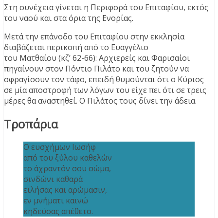
Στη συνέχεια γίνεται η Περιφορά του Επιταφίου, εκτός
του ναού και στα όρια της Ενορίας.
Μετά την επάνοδο του Επιταφίου στην εκκλησία
διαβάζεται περικοπή από το Ευαγγέλιο
του Ματθαίου (κζ’ 62-66): Αρχιερείς και Φαρισαίοι
πηγαίνουν στον Πόντιο Πιλάτο και του ζητούν να
σφραγίσουν τον τάφο, επειδή θυμούνται ότι ο Κύριος
σε μία αποστροφή των λόγων του είχε πει ότι σε τρεις
μέρες θα αναστηθεί. Ο Πιλάτος τους δίνει την άδεια.
Τροπάρια
Ο ευσχήμων Ιωσήφ
από του ξύλου καθελών
το άχραντόν σου σώμα,
σινδώνι καθαρά
ειλήσας και αρώμασιν,
εν μνήματι καινώ
κηδεύσας απέθετο.