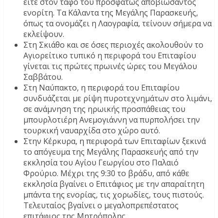
είτε στον τάφο του προσφάτως αποβιώσαντος
ενορίτη. Τα Κάλαντα της Μεγάλης Παρασκευής,
όπως τα ονομάζει η Λαογραφία, τείνουν σήμερα να
εκλείψουν.
Στη Σκιάθο και σε όσες περιοχές ακολουθούν το
Αγιορείτικο τυπικό η περιφορά του Επιταφίου
γίνεται τις πρώτες πρωινές ώρες του Μεγάλου
Σαββάτου.
Στη Ναύπακτο, η περιφορά του Επιταφίου
συνδυάζεται με ρίψη πυροτεχνημάτων στο λιμάνι,
σε ανάμνηση της ηρωικής προσπάθειας του
μπουρλοτιέρη Ανεμογιάννη να πυρπολήσει την
τουρκική ναυαρχίδα στο χώρο αυτό.
Στην Κέρκυρα, η περιφορά των Επιταφίων ξεκινά
το απόγευμα της Μεγάλης Παρασκευής από την
εκκλησία του Αγίου Γεωργίου στο Παλαιό
Φρούριο. Μέχρι της 9:30 το βράδυ, από κάθε
εκκλησία βγαίνει ο Επιτάφιος με την απαραίτητη
μπάντα της ενορίας, τις χορωδίες, τους πιστούς.
Τελευταίος βγαίνει ο μεγαλοπρεπέστατος
επιτάφιος της Μητρόπολης.