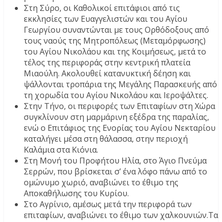
Στη Σύρο, οι Καθολικοί επιτάφιοι από τις
εκκλησίες των Ευαγγελιστών και του Αγίου
Γεωργίου συναντώνται με τους Ορθόδοξους από
τους ναούς της Μητροπόλεως (Μεταμόρφωσης)
του Αγίου Νικολάου και της Κοιμήσεως, μετά το
τέλος της περιφοράς στην κεντρική πλατεία
Μιαούλη. Ακολουθεί κατανυκτική δέηση και
ψάλλονται τροπάρια της Μεγάλης Παρασκευής από
τη χορωδία του Αγίου Νικολάου και Ιεροψάλτες.
Στην Τήνο, οι περιφορές των Επιταφίων στη Χώρα
συγκλίνουν στη μαρμάρινη εξέδρα της παραλίας,
ενώ ο Επιτάφιος της Ενορίας του Αγίου Νεκταρίου
καταλήγει μέσα στη θάλασσα, στην περιοχή
Καλάμια στα Κιόνια.
Στη Μονή του Προφήτου Ηλία, στο Άγιο Πνεύμα
Σερρών, που βρίσκεται σ’ ένα λόφο πάνω από το
ομώνυμο χωριό, αναβιώνει το έθιμο της
Αποκαθήλωσης του Κυρίου.
Στο Αγρίνιο, αμέσως μετά την περιφορά των
επιταφίων, αναβιώνει το έθιμο των χαλκουνιών.Τα