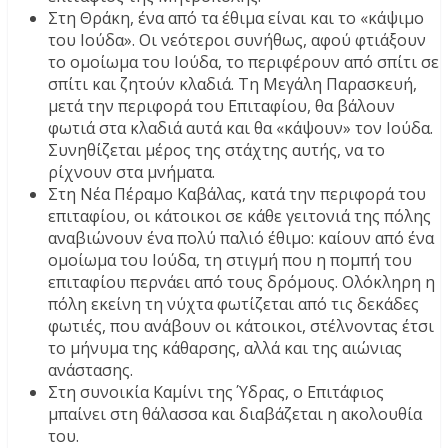
Στη Θράκη, ένα από τα έθιμα είναι και το «κάψιμο
του Ιούδα». Οι νεότεροι συνήθως, αφού φτιάξουν
το ομοίωμα του Ιούδα, το περιφέρουν από σπίτι σε
σπίτι και ζητούν κλαδιά. Τη Μεγάλη Παρασκευή,
μετά την περιφορά του Επιταφίου, θα βάλουν
φωτιά στα κλαδιά αυτά και θα «κάψουν» τον Ιούδα.
Συνηθίζεται μέρος της στάχτης αυτής, να το
ρίχνουν στα μνήματα.
Στη Νέα Πέραμο Καβάλας, κατά την περιφορά του
επιταφίου, οι κάτοικοι σε κάθε γειτονιά της πόλης
αναβιώνουν ένα πολύ παλιό έθιμο: καίουν από ένα
ομοίωμα του Ιούδα, τη στιγμή που η πομπή του
επιταφίου περνάει από τους δρόμους. Ολόκληρη η
πόλη εκείνη τη νύχτα φωτίζεται από τις δεκάδες
φωτιές, που ανάβουν οι κάτοικοι, στέλνοντας έτσι
το μήνυμα της κάθαρσης, αλλά και της αιώνιας
ανάστασης.
Στη συνοικία Καμίνι της Ύδρας, ο Επιτάφιος
μπαίνει στη θάλασσα και διαβάζεται η ακολουθία
του.