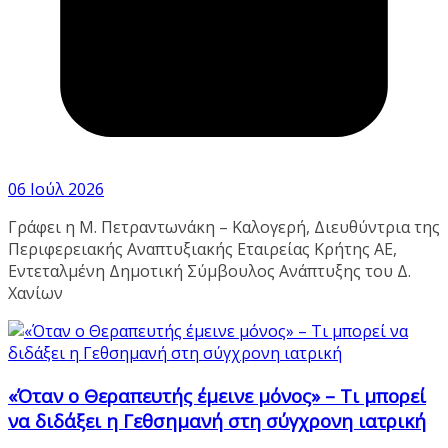
06 Ιούλ 2026
Γράφει η Μ. Πετραντωνάκη – Καλογερή, Διευθύντρια της
Περιφερειακής Αναπτυξιακής Εταιρείας Κρήτης ΑΕ,
Εντεταλμένη Δημοτική Σύμβουλος Ανάπτυξης του Δ.
Χανίων
«Όταν ο Θεραπευτής έμεινε μόνος» – Τι μπορεί
να διδάξει η Γεθσημανή στη σύγχρονη ιατρική