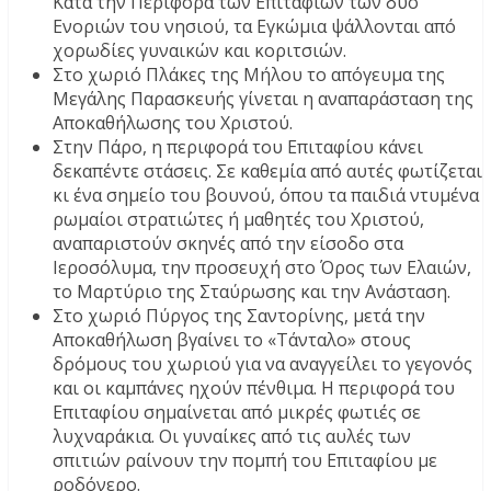
Κατά την Περιφορά των Επιταφίων των δύο
Ενοριών του νησιού, τα Εγκώμια ψάλλονται από
χορωδίες γυναικών και κοριτσιών.
Στο χωριό Πλάκες της Μήλου το απόγευμα της
Μεγάλης Παρασκευής γίνεται η αναπαράσταση της
Αποκαθήλωσης του Χριστού.
Στην Πάρο, η περιφορά του Επιταφίου κάνει
δεκαπέντε στάσεις. Σε καθεμία από αυτές φωτίζεται
κι ένα σημείο του βουνού, όπου τα παιδιά ντυμένα
ρωμαίοι στρατιώτες ή μαθητές του Χριστού,
αναπαριστούν σκηνές από την είσοδο στα
Ιεροσόλυμα, την προσευχή στο Όρος των Ελαιών,
το Μαρτύριο της Σταύρωσης και την Ανάσταση.
Στο χωριό Πύργος της Σαντορίνης, μετά την
Αποκαθήλωση βγαίνει το «Τάνταλο» στους
δρόμους του χωριού για να αναγγείλει το γεγονός
και οι καμπάνες ηχούν πένθιμα. Η περιφορά του
Επιταφίου σημαίνεται από μικρές φωτιές σε
λυχναράκια. Οι γυναίκες από τις αυλές των
σπιτιών ραίνουν την πομπή του Επιταφίου με
ροδόνερο.