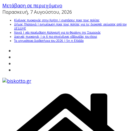
Μετάβαση σε περιεχόμενο
Παρασκευή, 7 Αυγούστου, 2026
Κίνδυνος πυρκαγιάς στην Κρήτη | συστάσεις προς τους πολίτες
Δήμος Πλατανιά | ενημέρωση προς τους πολίτες για τις διακοπές ρεύματος από τον
ΔΕΔΔΗΕ
Χανιά | νέα παρέμβαση Καλογερή για το Φαράγγι της Σαμαριάς
Δασικές πυρκαγιές | οι 6 πιο επικίνδυνες εβδομάδες του έτους
Τα ισχυρότερα διαβατήρια του 2026 | 5η η Ελλάδα