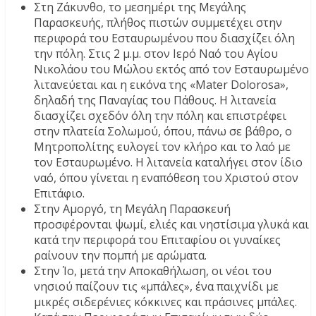
Στη Ζάκυνθο, το μεσημέρι της Μεγάλης
Παρασκευής, πλήθος πιστών συμμετέχει στην
περιφορά του Εσταυρωμένου που διασχίζει όλη
την πόλη. Στις 2 μ.μ. στον Ιερό Ναό του Αγίου
Νικολάου του Μώλου εκτός από τον Εσταυρωμένο
λιτανεύεται και η εικόνα της «Mater Dolorosa»,
δηλαδή της Παναγίας του Πάθους. Η λιτανεία
διασχίζει σχεδόν όλη την πόλη και επιστρέφει
στην πλατεία Σολωμού, όπου, πάνω σε βάθρο, ο
Μητροπολίτης ευλογεί τον κλήρο και το λαό με
τον Εσταυρωμένο. Η λιτανεία καταλήγει στον ίδιο
ναό, όπου γίνεται η εναπόθεση του Χριστού στον
Επιτάφιο.
Στην Αμοργό, τη Μεγάλη Παρασκευή
προσφέρονται ψωμί, ελιές και νηστίσιμα γλυκά και
κατά την περιφορά του Επιταφίου οι γυναίκες
ραίνουν την πομπή με αρώματα.
Στην Ίο, μετά την Αποκαθήλωση, οι νέοι του
νησιού παίζουν τις «μπάλες», ένα παιχνίδι με
μικρές σιδερένιες κόκκινες και πράσινες μπάλες.