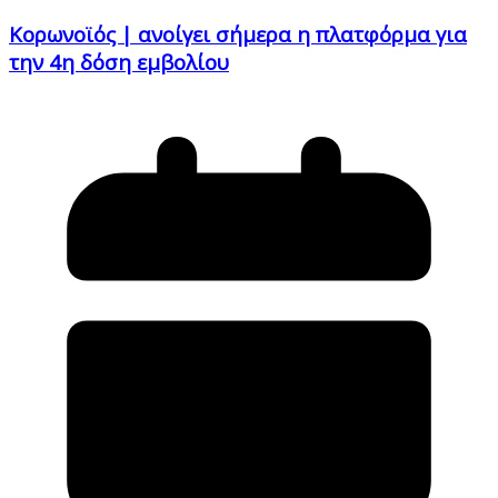
Κορωνοϊός | ανοίγει σήμερα η πλατφόρμα για
την 4η δόση εμβολίου