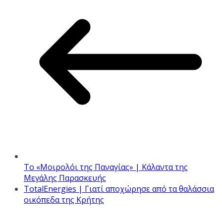
Το «Μοιρολόι της Παναγίας» | Κάλαντα της
Μεγάλης Παρασκευής
TotalEnergies | Γιατί αποχώρησε από τα θαλάσσια
οικόπεδα της Κρήτης