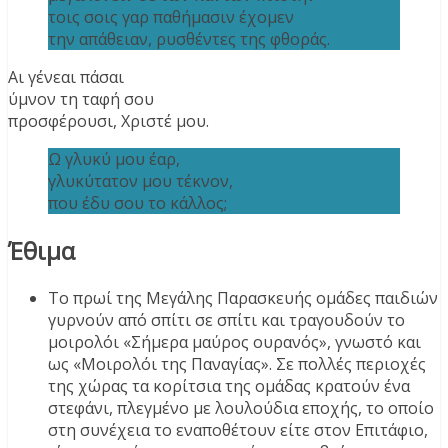
τοις σοις γαρ παθήμασιν έχομεν
την απάθειαν, ρυσθέντες της φθοράς.
Αι γένεαι πάσαι
ύμνον τη ταφή σου
προσφέρουσι, Χριστέ μου.
Ω γλυκύ μου έαρ,
γλυκύτατον μου τέκνον,
που έδυ σου το κάλλος;
Έθιμα
Το πρωί της Μεγάλης Παρασκευής ομάδες παιδιών
γυρνούν από σπίτι σε σπίτι και τραγουδούν το
μοιρολόι «Σήμερα μαύρος ουρανός», γνωστό και
ως «Μοιρολόι της Παναγίας». Σε πολλές περιοχές
της χώρας τα κορίτσια της ομάδας κρατούν ένα
στεφάνι, πλεγμένο με λουλούδια εποχής, το οποίο
στη συνέχεια το εναποθέτουν είτε στον Επιτάφιο,