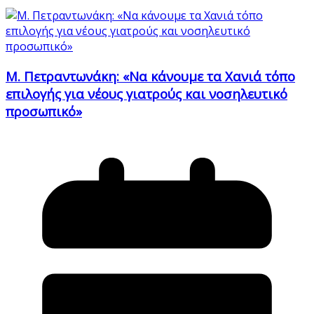
Μ. Πετραντωνάκη: «Να κάνουμε τα Χανιά τόπο
επιλογής για νέους γιατρούς και νοσηλευτικό
προσωπικό»