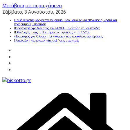
Μετάβαση σε περιεχόμενο
Σάββατο, 8 Αυγούστου, 2026
Ειδικό Χωροταξικό για τον Τουρισμό | νέοι κανόνες για επενδύσεις, νησιά και
προορισμούς υπό πίεση
Παραγραφή οφειλών προς τον e-ΕΦΚΑ | η αίτηση και οι παγίδες
Πόθεν Έσχες | έως 3 Νοεμβρίου οι δηλώσεις – Τα 7 SOS
«Τουρισμός για Όλους» | οι «κόφτες» που προκαλούν αντιδράσεις
Ελαιόλαδο | «έρχονται» νέες αυξήσεις στις τιμές