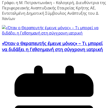
Γράφει η Μ. Πετραντωνάκη – Καλογερή, Διευθύντρια της
Περιφερειακής Αναπτυξιακής Εταιρείας Κρήτης ΑΕ,
Εντεταλμένη Δημοτική Σύμβουλος Ανάπτυξης του Δ.
Χανίων
«Όταν ο Θεραπευτής έμεινε μόνος» – Τι μπορεί
να διδάξει η Γεθσημανή στη σύγχρονη ιατρική