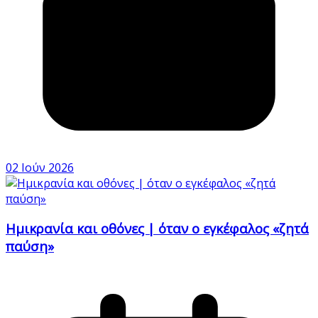
02 Ιούν 2026
Ημικρανία και οθόνες | όταν ο εγκέφαλος «ζητά
παύση»