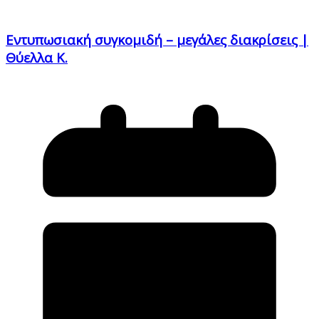
Εντυπωσιακή συγκομιδή – μεγάλες διακρίσεις |
Θύελλα Κ.