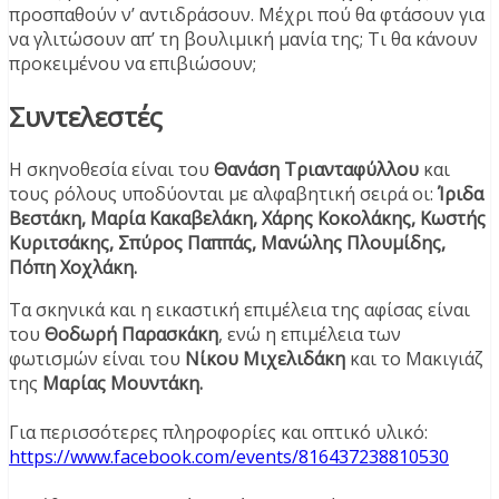
προσπαθούν ν’ αντιδράσουν. Μέχρι πού θα φτάσουν για
να γλιτώσουν απ’ τη βουλιμική μανία της; Τι θα κάνουν
προκειμένου να επιβιώσουν;
Συντελεστές
Η σκηνοθεσία είναι του
Θανάση Τριανταφύλλου
και
τους ρόλους υποδύονται με αλφαβητική σειρά οι:
Ίριδα
Βεστάκη, Μαρία Κακαβελάκη, Χάρης Κοκολάκης, Κωστής
Κυριτσάκης, Σπύρος Παππάς, Μανώλης Πλουμίδης,
Πόπη Χοχλάκη.
Τα σκηνικά και η εικαστική επιμέλεια της αφίσας είναι
του
Θοδωρή Παρασκάκη
, ενώ η επιμέλεια των
φωτισμών είναι του
Νίκου Μιχελιδάκη
και το Μακιγιάζ
της
Μαρίας Μουντάκη.
Για περισσότερες πληροφορίες και οπτικό υλικό:
https://www.facebook.com/events/816437238810530