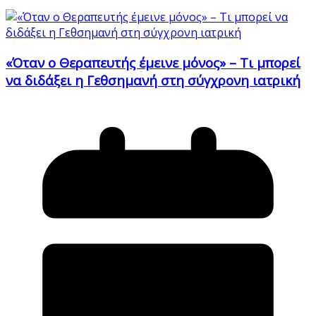
«Όταν ο Θεραπευτής έμεινε μόνος» – Τι μπορεί
να διδάξει η Γεθσημανή στη σύγχρονη ιατρική