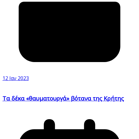
12 Ιαν 2023
Τα δέκα «θαυματουργά» βότανα της Κρήτης