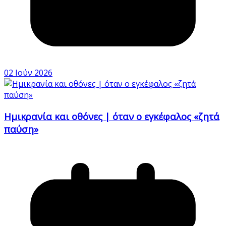
02 Ιούν 2026
Ημικρανία και οθόνες | όταν ο εγκέφαλος «ζητά
παύση»