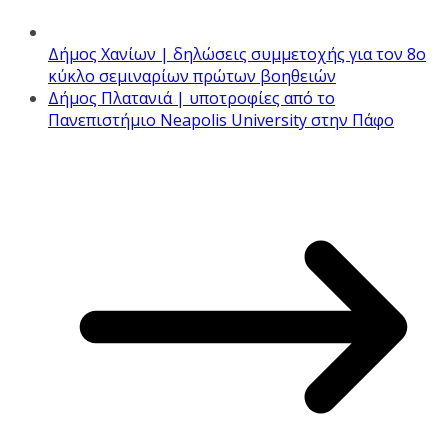
Δήμος Χανίων | δηλώσεις συμμετοχής για τον 8ο
κύκλο σεμιναρίων πρώτων βοηθειών
Δήμος Πλατανιά | υποτροφίες από το
Πανεπιστήμιο Neapolis University στην Πάφο