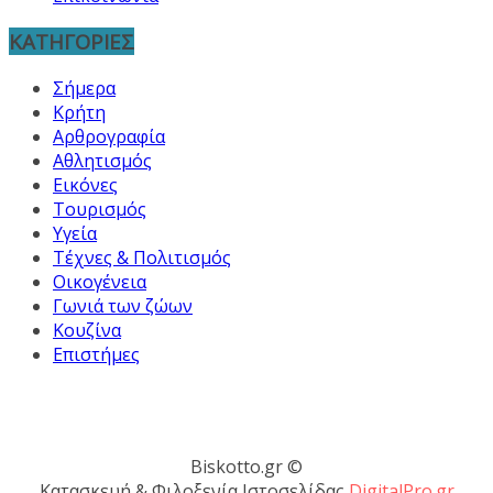
ΚΑΤΗΓΟΡΙΕΣ
Σήμερα
Κρήτη
Αρθρογραφία
Αθλητισμός
Εικόνες
Τουρισμός
Υγεία
Τέχνες & Πολιτισμός
Οικογένεια
Γωνιά των ζώων
Κουζίνα
Επιστήμες
Biskotto.gr ©
Κατασκευή & Φιλοξενία Ιστοσελίδας
DigitalPro.gr