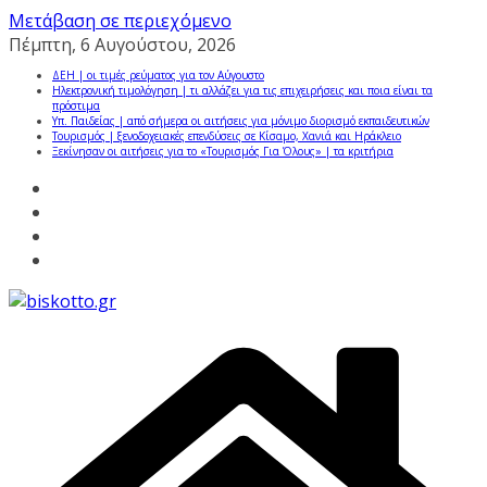
Μετάβαση σε περιεχόμενο
Πέμπτη, 6 Αυγούστου, 2026
ΔΕΗ | οι τιμές ρεύματος για τον Αύγουστο
Ηλεκτρονική τιμολόγηση | τι αλλάζει για τις επιχειρήσεις και ποια είναι τα
πρόστιμα
Υπ. Παιδείας | από σήμερα οι αιτήσεις για μόνιμο διορισμό εκπαιδευτικών
Τουρισμός | ξενοδοχειακές επενδύσεις σε Κίσαμο, Χανιά και Ηράκλειο
Ξεκίνησαν οι αιτήσεις για το «Τουρισμός Για Όλους» | τα κριτήρια