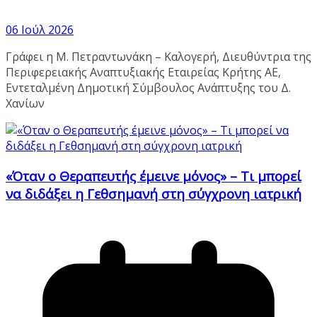
06 Ιούλ 2026
Γράφει η Μ. Πετραντωνάκη – Καλογερή, Διευθύντρια της
Περιφερειακής Αναπτυξιακής Εταιρείας Κρήτης ΑΕ,
Εντεταλμένη Δημοτική Σύμβουλος Ανάπτυξης του Δ.
Χανίων
«Όταν ο Θεραπευτής έμεινε μόνος» – Τι μπορεί
να διδάξει η Γεθσημανή στη σύγχρονη ιατρική