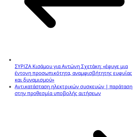
ΣΥΡΙΖΑ Κισάμου για Αντώνη Σχετάκη: «έφυγε μια
έντονη προσωπικότητα, αναμφισβήτητης ευφυΐας
και δυναμισμού»
Αντικατάσταση ηλεκτρικών συσκευών | παράταση
στην προθεσμία υποβολής αιτήσεων