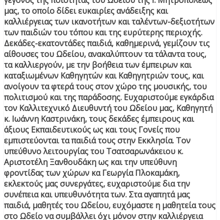
γεγονός της ποιότητας του Ωδείου της Ι. Μητροπόλεως
μας, το οποίο δίδει ευκαιρίες ανάδειξης και
καλλιέργειας των ικανοτήτων και ταλέντων-δεξιοτήτων
των παιδιών του τόπου και της ευρύτερης περιοχής.
Δεκάδες-εκατοντάδες παιδιά, καθημερινά, γεμίζουν τις
αίθουσες του Ωδείου, ανακαλύπτουν τα τάλαντα τους,
τα καλλιεργούν, με την βοήθεια των έμπειρων και
καταξιωμένων Καθηγητών και Καθηγητριών τους, και
ανοίγουν τα φτερά τους στον χώρο της μουσικής, του
πολιτισμού και της παράδοσης. Ευχαριστούμε εγκάρδια
τον Καλλιτεχνικό Διευθυντή του Ωδείου μας, Καθηγητή
κ. Ιωάννη Καστρινάκη, τους δεκάδες έμπειρους και
άξιους Εκπαιδευτικούς ως και τους Γονείς που
εμπιστεύονται τα παιδιά τους στην Εκκλησία. Τον
υπεύθυνο λειτουργίας του Τσατσαρωνάκειου κ.
Αριστοτέλη Ξανθουδάκη ως και την υπεύθυνη
φροντίδας των χώρων κα Γεωργία Πλοκαμάκη,
εκλεκτούς μας συνεργάτες, ευχαριστούμε δια την
συνέπεια και υπευθυνότητα των. Στα αγαπητά μας
παιδιά, μαθητές του Ωδείου, ευχόμαστε η μαθητεία τους
στο Ωδείο να συμβάλλει όχι μόνον στην καλλιέργεια