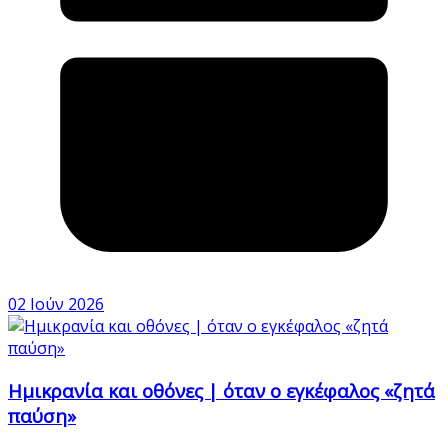
02 Ιούν 2026
Ημικρανία και οθόνες | όταν ο εγκέφαλος «ζητά
παύση»