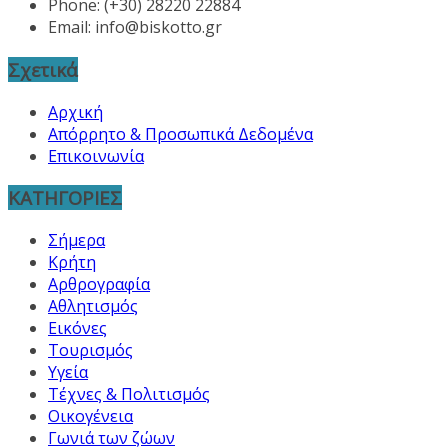
Phone: (+30) 28220 22884
Email:
info@biskotto.gr
Σχετικά
Αρχική
Απόρρητο & Προσωπικά Δεδομένα
Επικοινωνία
ΚΑΤΗΓΟΡΙΕΣ
Σήμερα
Κρήτη
Αρθρογραφία
Αθλητισμός
Εικόνες
Τουρισμός
Υγεία
Τέχνες & Πολιτισμός
Οικογένεια
Γωνιά των ζώων