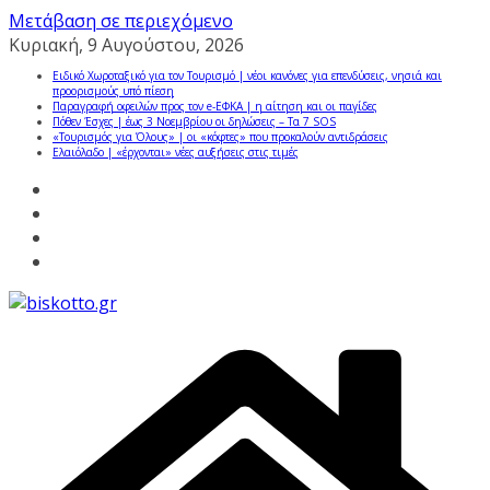
Μετάβαση σε περιεχόμενο
Κυριακή, 9 Αυγούστου, 2026
Ειδικό Χωροταξικό για τον Τουρισμό | νέοι κανόνες για επενδύσεις, νησιά και
προορισμούς υπό πίεση
Παραγραφή οφειλών προς τον e-ΕΦΚΑ | η αίτηση και οι παγίδες
Πόθεν Έσχες | έως 3 Νοεμβρίου οι δηλώσεις – Τα 7 SOS
«Τουρισμός για Όλους» | οι «κόφτες» που προκαλούν αντιδράσεις
Ελαιόλαδο | «έρχονται» νέες αυξήσεις στις τιμές