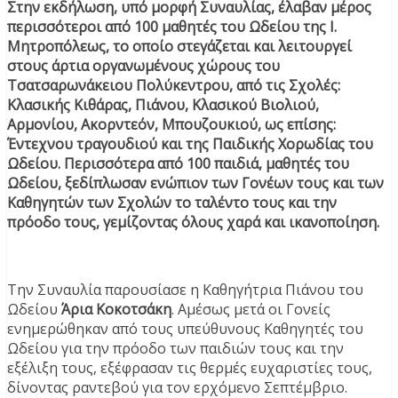
Στην εκδήλωση, υπό μορφή Συναυλίας, έλαβαν μέρος
περισσότεροι από 100 μαθητές του Ωδείου της Ι.
Μητροπόλεως, το οποίο στεγάζεται και λειτουργεί
στους άρτια οργανωμένους χώρους του
Τσατσαρωνάκειου Πολύκεντρου, από τις Σχολές:
Κλασικής Κιθάρας, Πιάνου, Κλασικού Βιολιού,
Αρμονίου, Ακορντεόν, Μπουζουκιού, ως επίσης:
Έντεχνου τραγουδιού και της Παιδικής Χορωδίας του
Ωδείου. Περισσότερα από 100 παιδιά, μαθητές του
Ωδείου, ξεδίπλωσαν ενώπιον των Γονέων τους και των
Καθηγητών των Σχολών το ταλέντο τους και την
πρόοδο τους, γεμίζοντας όλους χαρά και ικανοποίηση.
Την Συναυλία παρουσίασε η Καθηγήτρια Πιάνου του
Ωδείου
Άρια Κοκοτσάκη
. Αμέσως μετά οι Γονείς
ενημερώθηκαν από τους υπεύθυνους Καθηγητές του
Ωδείου για την πρόοδο των παιδιών τους και την
εξέλιξη τους, εξέφρασαν τις θερμές ευχαριστίες τους,
δίνοντας ραντεβού για τον ερχόμενο Σεπτέμβριο.