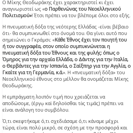
Ο Μίκης Θεοδωράκης έχει χαρακτηριστεί κι έχει
αναγνωριστεί ως «
ο Παρθενώνας του Νεοελληνικού
Πολιτισμού»
! Έτσι πρέπει να τον βλέπομε όλοι στο εξής.
Η πνευματική δόξα της νεότερης Ελλάδας -είναι βέβαιο
ότι- θα συμπυκνωθεί στο όνομά του. Θα γίνει αυτό που
σημειώνει ο Γκράμσι: «
Κάθε Έθνος έχει τον ποιητή του
ή τον συγγραφέα, στον οποίο συμπυκνώνεται η
πνευματική δόξα του Έθνους και της φυλής: όπως ο
Όμηρος για την αρχαία Ελλάδα, ο Δάντης για την Ιταλία,
ο Θερβάντες για την Ισπανία, ο Σαίξπηρ για την Αγγλία, ο
Γκαίτε για τη Γερμανία, κ.ά.
». Η «πνευματική δόξα» του
Νεοελληνικού έθνους στο μέλλον θα ονομάζεται Μίκης
Θεοδωράκης.
Η εμπράγματη λοιπόν τιμή που χρειάζεται να
αποδώσομε, (έργῳ καὶ δηλοῦσθαι τὰς τιμάς) πρέπει να
είναι ανάλογη του συμβόλου.
Ό,τι σκεφτήκαμε ό,τι σχεδιάσαμε ό,τι κάναμε μέχρι
τώρα, είναι πολύ μικρό, σε σχέση με την προσφορά και