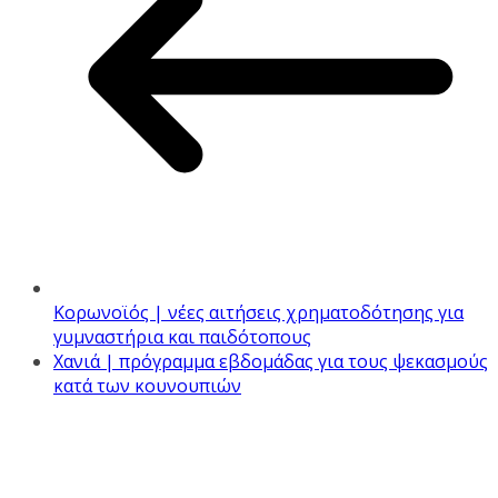
Κορωνοϊός | νέες αιτήσεις χρηματοδότησης για
γυμναστήρια και παιδότοπους
Χανιά | πρόγραμμα εβδομάδας για τους ψεκασμούς
κατά των κουνουπιών