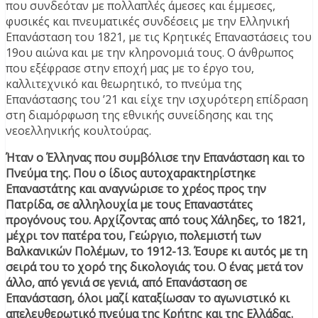
που συνδεόταν με πολλαπλές άμεσες και έμμεσες,
φυσικές και πνευματικές συνδέσεις με την Ελληνική
Επανάσταση του 1821, με τις Κρητικές Επαναστάσεις του
19ου αιώνα και με την κληρονομιά τους. Ο άνθρωπος
που εξέφρασε στην εποχή μας με το έργο του,
καλλιτεχνικό και θεωρητικό, το πνεύμα της
Επανάστασης του ’21 και είχε την ισχυρότερη επίδραση
στη διαμόρφωση της εθνικής συνείδησης και της
νεοελληνικής κουλτούρας.
Ήταν ο Έλληνας που συμβόλισε την Επανάσταση και το
Πνεύμα της. Που ο ίδιος αυτοχαρακτηρίστηκε
Επαναστάτης και αναγνώρισε το χρέος προς την
Πατρίδα, σε αλληλουχία με τους Επαναστάτες
προγόνους του. Αρχίζοντας από τους Χάληδες, το 1821,
μέχρι τον πατέρα του, Γεώργιο, πολεμιστή των
Βαλκανικών Πολέμων, το 1912-13. Έσυρε κι αυτός με τη
σειρά του το χορό της δικολογιάς του. Ο ένας μετά τον
άλλο, από γενιά σε γενιά, από Επανάσταση σε
Επανάσταση, όλοι μαζί καταξίωσαν το αγωνιστικό κι
απελευθερωτικό πνεύμα της Κρήτης και της Ελλάδας.