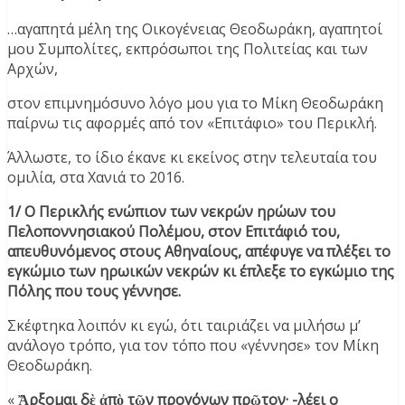
…αγαπητά μέλη της Οικογένειας Θεοδωράκη, αγαπητοί
μου Συμπολίτες, εκπρόσωποι της Πολιτείας και των
Αρχών,
στον επιμνημόσυνο λόγο μου για το Μίκη Θεοδωράκη
παίρνω τις αφορμές από τον «Επιτάφιο» του Περικλή.
Άλλωστε, το ίδιο έκανε κι εκείνος στην τελευταία του
ομιλία, στα Χανιά το 2016.
1/ Ο Περικλής ενώπιον των νεκρών ηρώων του
Πελοποννησιακού Πολέμου, στον Επιτάφιό του,
απευθυνόμενος στους Αθηναίους, απέφυγε να πλέξει το
εγκώμιο των ηρωικών νεκρών κι έπλεξε το εγκώμιο της
Πόλης που τους γέννησε.
Σκέφτηκα λοιπόν κι εγώ, ότι ταιριάζει να μιλήσω μ’
ανάλογο τρόπο, για τον τόπο που «γέννησε» τον Μίκη
Θεοδωράκη.
«
Ἄρξομαι δὲ ἀπὸ τῶν προγόνων πρῶτον· -λέει ο