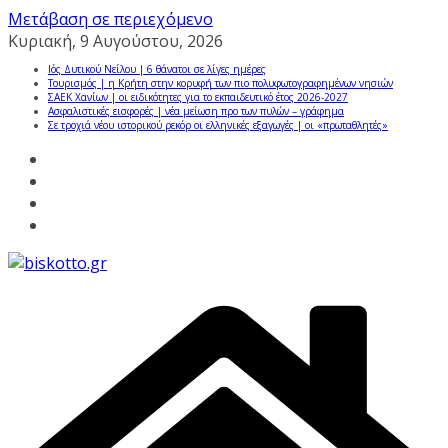
Μετάβαση σε περιεχόμενο
Κυριακή, 9 Αυγούστου, 2026
Ιός Δυτικού Νείλου | 6 θάνατοι σε λίγες ημέρες
Τουρισμός | η Κρήτη στην κορυφή των πιο πολυφωτογραφημένων νησιών
ΣΑΕΚ Χανίων | οι ειδικότητες για το εκπαιδευτικό έτος 2026-2027
Ασφαλιστικές εισφορές | νέα μείωση προ των πυλών – γράφημα
Σε τροχιά νέου ιστορικού ρεκόρ οι ελληνικές εξαγωγές | οι «πρωταθλητές»