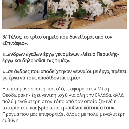
3/ Τέλος, το τρίτο σημείο που δανείζομαι από τον
«Επιτάφιο».
«…ἀνδρῶν ἀγαθῶν έργῳ γενομένων,-λέει ο Περικλής-
έργῳ καὶ δηλοῦσθαι τὰς τιμάς».
«…σε άνδρες που αποδείχτηκαν γενναίοι με έργα, πρέπει
με έργα να τους αποδίδονται τιμές».
Η επισήμανση αυτή -και σ’ ό,τι αφορά στον Μίκη
Θεοδωράκη- έχει γενική ισχύ για όλη την Ελλάδα, αλλά
πολύ μεγαλύτερη στον τόπο από τον οποίο ξεκινά η
ιστορία του και βρίσκεται η «
αιώνια κατοικία του»
.
Πράγμα που μας επιφορτίζει όλους με πολύ μεγαλύτερη
ευθύνη.