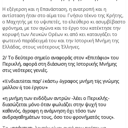
Η εξέγερση και η Επανάσταση, η ανατροπή και η
αντίσταση ήταν στο αίμα του. Γνήσιο τέκνο της Κρήτης,
ο Μαχητής με το υψιπετές, το ελεύθερο κι ασυμβίβαστο
φρόνημα, με τον αγώνα και το έργο του κατέκτησε την
κορυφή των Λευκών Ορέων κι από κει καταυγάζει το
φωτεινό παράδειγμά του και την Ιστορική Μνήμη της
Ελλάδας, στους νεότερους Έλληνες.
2/ Το δεύτερο σημείο αναφοράς στον «Επιτάφιο» του
Περικλή, αφορά στη διάσωση της Ιστορικής Μνήμης
στις νεότερες γενιές.
«Ἐνδιαιτᾶται παρ’ ἑκάστῳ ἄγραφος μνήμη τῆς γνώμης
μᾶλλον ἤ τοῦ ἔργου·»
«η μνήμη των ενδόξων αντρών -λέει ο Περικλής-
διασώζεται μόνο όταν φωλιάζει στην ψυχή του
καθενός, άγραφη η ανάμνηση όχι τόσο των
ανδραγαθημάτων τους, όσο του φρονήματός τους».
Το «
φρόνημα
» λοιπόν είναι αυτό που πρέπει να