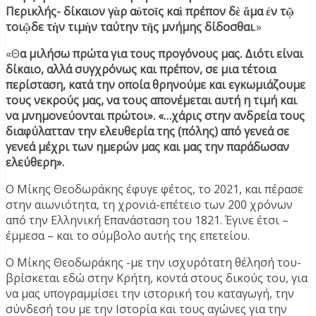
Περικλής- δίκαιον γὰρ αὐτοῖς καὶ πρέπον δὲ ἅμα ἐν τῷ
τοιῷδε τὴν τιμὴν ταύτην τῆς μνήμης δίδοσθαι
.»
«Θ
α μιλήσω πρώτα για τους προγόνους μας. Διότι είναι
δίκαιο, αλλά συγχρόνως και πρέπον, σε μια τέτοια
περίσταση, κατά την οποία θρηνούμε και εγκωμιάζουμε
τους νεκρούς μας, να τους απονέμεται αυτή η τιμή και
να μνημονεύονται πρώτοι». «…χάρις στην ανδρεία τους
διαφύλατταν την ελευθερία της (πόλης) από γενεά σε
γενεά μέχρι των ημερών μας και μας την παράδωσαν
ελεύθερη».
Ο Μίκης Θεοδωράκης έφυγε φέτος, το 2021, και πέρασε
στην αιωνιότητα, τη χρονιά-επέτειο των 200 χρόνων
από την Ελληνική Επανάσταση του 1821. Έγινε έτσι –
έμμεσα – και το σύμβολο αυτής της επετείου.
Ο Μίκης Θεοδωράκης -με την ισχυρότατη θέλησή του-
βρίσκεται εδώ στην Κρήτη, κοντά στους δικούς του, για
να μας υπογραμμίσει την ιστορική του καταγωγή, την
σύνδεσή του με την Ιστορία και τους αγώνες για την