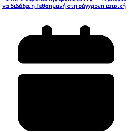
να διδάξει η Γεθσημανή στη σύγχρονη ιατρική