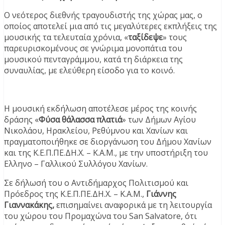
Ο νεότερος διεθνής τραγουδιστής της χώρας μας, ο
οποίος αποτελεί μια από τις μεγαλύτερες εκπλήξεις της
μουσικής τα τελευταία χρόνια, «
ταξίδεψε
» τους
παρευρισκομένους σε γνώριμα μονοπάτια του
μουσικού πενταγράμμου, κατά τη διάρκεια της
συναυλίας, με ελεύθερη είσοδο για το κοινό.
Η μουσική εκδήλωση αποτέλεσε μέρος της κοινής
δράσης «
Φύσα θάλασσα πλατιά
» των Δήμων Αγίου
Νικολάου, Ηρακλείου, Ρεθύμνου και Χανίων και
πραγματοποιήθηκε σε διοργάνωση του Δήμου Χανίων
και της Κ.Ε.Π.ΠΕ.ΔΗ.Χ. – Κ.Α.Μ., με την υποστήριξη του
Ελληνο – Γαλλικού Συλλόγου Χανίων.
Σε δήλωσή του ο Αντιδήμαρχος Πολιτισμού και
Πρόεδρος της Κ.Ε.Π.ΠΕ.ΔΗ.Χ. – Κ.Α.Μ.,
Γιάννης
Γιαννακάκης,
επισημαίνει αναφορικά με τη λειτουργία
του χώρου του Προμαχώνα του San Salvatore, ότι