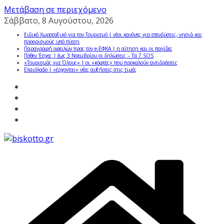
Μετάβαση σε περιεχόμενο
Σάββατο, 8 Αυγούστου, 2026
Ειδικό Χωροταξικό για τον Τουρισμό | νέοι κανόνες για επενδύσεις, νησιά και
προορισμούς υπό πίεση
Παραγραφή οφειλών προς τον e-ΕΦΚΑ | η αίτηση και οι παγίδες
Πόθεν Έσχες | έως 3 Νοεμβρίου οι δηλώσεις – Τα 7 SOS
«Τουρισμός για Όλους» | οι «κόφτες» που προκαλούν αντιδράσεις
Ελαιόλαδο | «έρχονται» νέες αυξήσεις στις τιμές