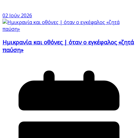
02 Ιούν 2026
Ημικρανία και οθόνες | όταν ο εγκέφαλος «ζητά
παύση»