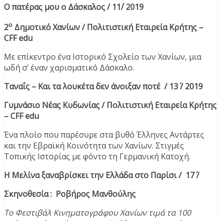
Ο πατέρας μου ο Δάσκαλος / 11΄/ 2019
ο
2
Δημοτικό Χανίων / Πολιτιστική Εταιρεία Κρήτης –
CFF
edu
Με επίκεντρο ένα Ιστορικό Σχολείο των Χανίων, μια
ωδή σ’ έναν χαρισματικό Δάσκαλο.
Ταναΐς – Και τα λουκέτα δεν άνοιξαν ποτέ / 13΄ / 2019
Γυμνάσιο Νέας Κυδωνίας / Πολιτιστική Εταιρεία Κρήτης
– CFF
edu
Ένα πλοίο που παρέσυρε στα βυθό Έλληνες Αντάρτες
και την Εβραϊκή Κοινότητα των Χανίων. Στιγμές
Τοπικής Ιστορίας με φόντο τη Γερμανική Κατοχή.
Η Μελίνα ξαναβρίσκει την Ελλάδα στο Παρίσι / 17΄ /
Σκηνοθεσία : Ροβήρος Μανθούλης
Το Φεστιβάλ Κινηματογράφου Χανίων τιμά τα 100