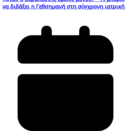
να διδάξει η Γεθσημανή στη σύγχρονη ιατρική