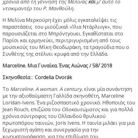
χρόνια από τη γέννηση της Μελίνας
και
μ’ αυτό το
ντοκιμαντέρ του Ρ. Μανθούλη.
Η Μελίνα Μερκούρη έχει μόλις εγκαταλείψει τις
παραστάσεις του μιούζικαλ «Ίλια Ντάρλινγκ», που
παρουσιάζεται στο Μπρόντγουει. Εγκαθίσταται στο
Παρίσι και ερμηνεύει, περιτριγυρισμένη από τους
μουσικούς του Μίκη Θεοδωράκη, τα τραγούδια που ο
Συνθέτης της στέλνει κρυφά από την Ελλάδα.
Marceline. Μια Γυναίκα. Ένας Αιώνας / 58΄/ 2018
Σκηνοθεσία : Cordelia Dvorák
Το
Marceline.
A woman. A century,
είναι μία συνάντηση
με την αξιοθαύμαστη Γαλλίδα σκηνοθέτη, Marceline
Loridan-Ivens. Ένα ριζοσπαστικό χρονικό. Ηθοποιός του
Jean Rouch, επιζώσα του
Ολοκαυτώματος
και για πολλά
χρόνια σύντροφος του Ολλανδού θρυλικού
πρωτοπόρου ταινιών, Joris Ivens. Η ταινία μιλάει για μια
ξεχωριστή αγάπη και συνεργασία για την
κινηματογράφηση, για την επιβίωση του