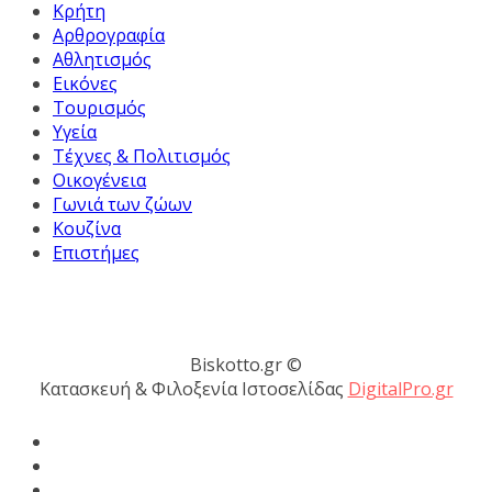
Κρήτη
Αρθρογραφία
Αθλητισμός
Εικόνες
Τουρισμός
Υγεία
Τέχνες & Πολιτισμός
Οικογένεια
Γωνιά των ζώων
Κουζίνα
Επιστήμες
Biskotto.gr ©
Κατασκευή & Φιλοξενία Ιστοσελίδας
DigitalPro.gr