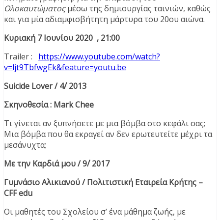
Ολοκαυτώματος
μέσω της δημιουργίας ταινιών, καθώς
και για μία αδιαμφισβήτητη μάρτυρα του 20ου αιώνα.
Κυριακή 7 Ιουνίου 2020 , 21:00
Trailer :
https://www.youtube.com/watch?
v=ljt9TbfwgEk&feature=youtu.be
Suicide Lover / 4΄/ 2013
Σκηνοθεσία :
Mark Chee
Τι γίνεται αν ξυπνήσετε με μια βόμβα στο κεφάλι σας;
Μια βόμβα που θα εκραγεί αν δεν ερωτευτείτε μέχρι τα
μεσάνυχτα;
Με την Καρδιά μου / 9΄/ 2017
Γυμνάσιο Αλικιανού / Πολιτιστική Εταιρεία Κρήτης –
CFF
edu
Οι μαθητές του Σχολείου σ’ ένα μάθημα ζωής, με