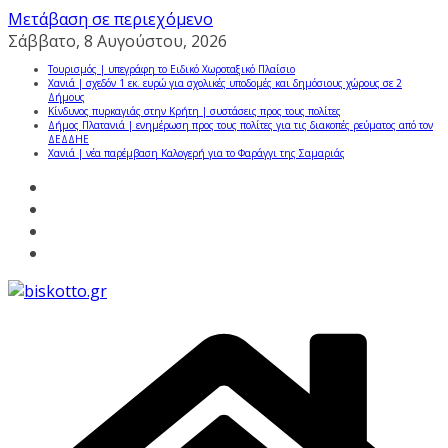
Μετάβαση σε περιεχόμενο
Σάββατο, 8 Αυγούστου, 2026
Τουρισμός | υπεγράφη το Ειδικό Χωροταξικό Πλαίσιο
Χανιά | σχεδόν 1 εκ. ευρώ για σχολικές υποδομές και δημόσιους χώρους σε 2
Δήμους
Κίνδυνος πυρκαγιάς στην Κρήτη | συστάσεις προς τους πολίτες
Δήμος Πλατανιά | ενημέρωση προς τους πολίτες για τις διακοπές ρεύματος από τον
ΔΕΔΔΗΕ
Χανιά | νέα παρέμβαση Καλογερή για το Φαράγγι της Σαμαριάς