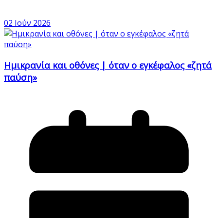
02 Ιούν 2026
Ημικρανία και οθόνες | όταν ο εγκέφαλος «ζητά
παύση»