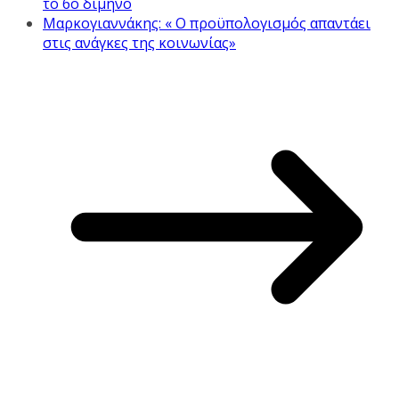
το 6ο δίμηνο
Μαρκογιαννάκης: « Ο προϋπολογισμός απαντάει
στις ανάγκες της κοινωνίας»