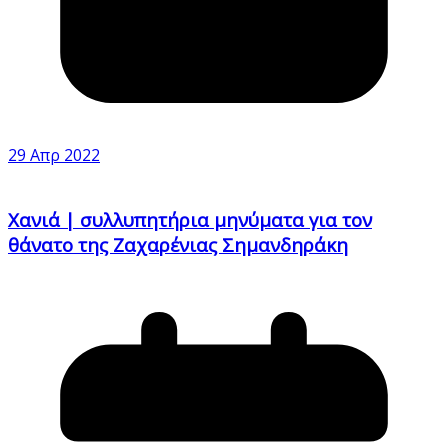
29 Απρ 2022
Χανιά | συλλυπητήρια μηνύματα για τον
θάνατο της Ζαχαρένιας Σημανδηράκη