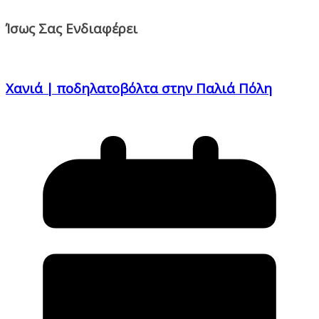
Ίσως Σας Ενδιαφέρει
Χανιά | ποδηλατοβόλτα στην Παλιά Πόλη