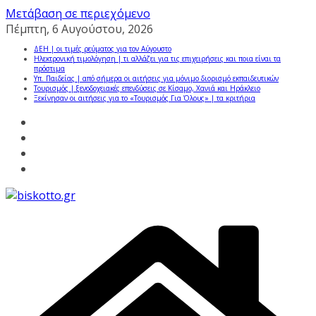
Μετάβαση σε περιεχόμενο
Πέμπτη, 6 Αυγούστου, 2026
ΔΕΗ | οι τιμές ρεύματος για τον Αύγουστο
Ηλεκτρονική τιμολόγηση | τι αλλάζει για τις επιχειρήσεις και ποια είναι τα
πρόστιμα
Υπ. Παιδείας | από σήμερα οι αιτήσεις για μόνιμο διορισμό εκπαιδευτικών
Τουρισμός | ξενοδοχειακές επενδύσεις σε Κίσαμο, Χανιά και Ηράκλειο
Ξεκίνησαν οι αιτήσεις για το «Τουρισμός Για Όλους» | τα κριτήρια