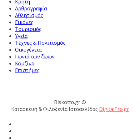
Κρήτη
Αρθρογραφία
Αθλητισμός
Εικόνες
Τουρισμός
Υγεία
Τέχνες & Πολιτισμός
Οικογένεια
Γωνιά των ζώων
Κουζίνα
Επιστήμες
Biskotto.gr ©
Κατασκευή & Φιλοξενία Ιστοσελίδας
DigitalPro.gr