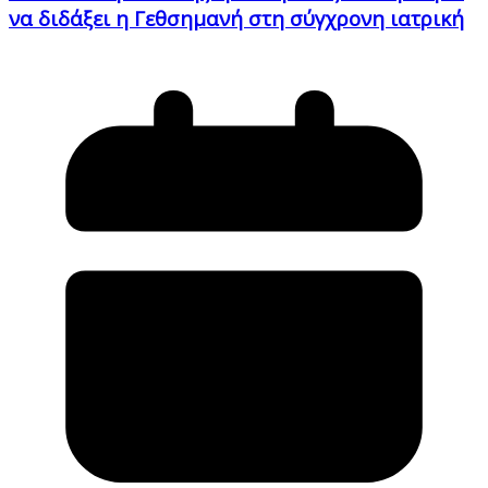
να διδάξει η Γεθσημανή στη σύγχρονη ιατρική