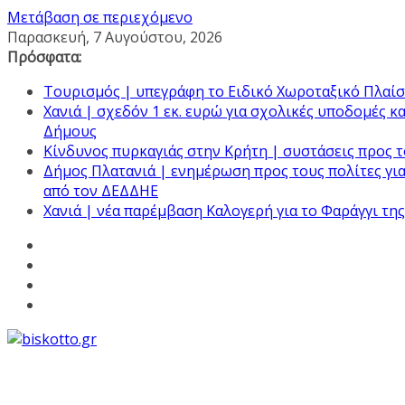
Μετάβαση σε περιεχόμενο
Παρασκευή, 7 Αυγούστου, 2026
Πρόσφατα:
Τουρισμός | υπεγράφη το Ειδικό Χωροταξικό Πλαίσ
Χανιά | σχεδόν 1 εκ. ευρώ για σχολικές υποδομές κ
Δήμους
Κίνδυνος πυρκαγιάς στην Κρήτη | συστάσεις προς τ
Δήμος Πλατανιά | ενημέρωση προς τους πολίτες για
από τον ΔΕΔΔΗΕ
Χανιά | νέα παρέμβαση Καλογερή για το Φαράγγι τη