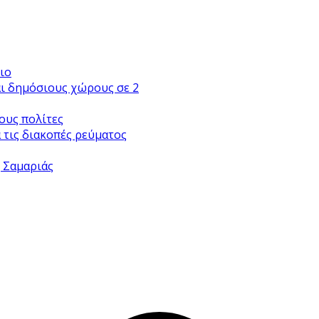
ιο
αι δημόσιους χώρους σε 2
ους πολίτες
 τις διακοπές ρεύματος
ς Σαμαριάς