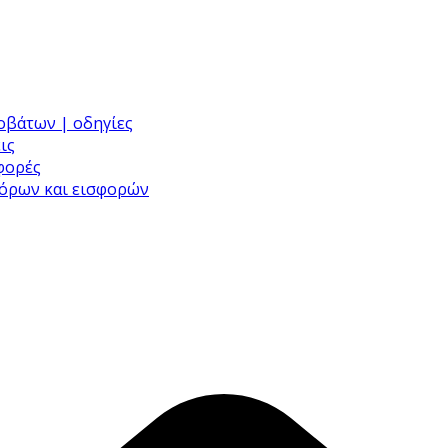
ροβάτων | οδηγίες
ις
σφορές
φόρων και εισφορών