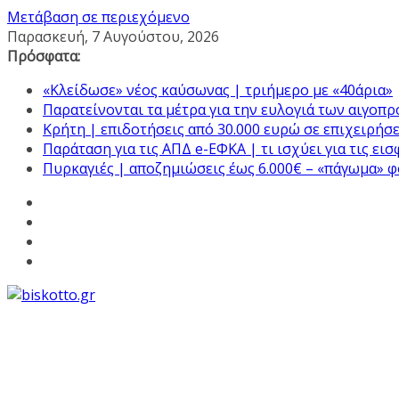
Μετάβαση σε περιεχόμενο
Παρασκευή, 7 Αυγούστου, 2026
Πρόσφατα:
«Κλείδωσε» νέος καύσωνας | τριήμερο με «40άρια»
Παρατείνονται τα μέτρα για την ευλογιά των αιγοπ
Κρήτη | επιδοτήσεις από 30.000 ευρώ σε επιχειρήσε
Παράταση για τις ΑΠΔ e-ΕΦΚΑ | τι ισχύει για τις ει
Πυρκαγιές | αποζημιώσεις έως 6.000€ – «πάγωμα» 