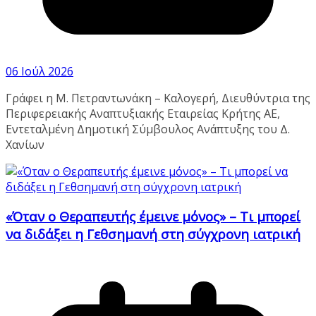
06 Ιούλ 2026
Γράφει η Μ. Πετραντωνάκη – Καλογερή, Διευθύντρια της
Περιφερειακής Αναπτυξιακής Εταιρείας Κρήτης ΑΕ,
Εντεταλμένη Δημοτική Σύμβουλος Ανάπτυξης του Δ.
Χανίων
«Όταν ο Θεραπευτής έμεινε μόνος» – Τι μπορεί
να διδάξει η Γεθσημανή στη σύγχρονη ιατρική