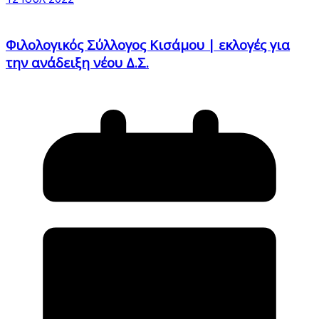
Φιλολογικός Σύλλογος Κισάμου | εκλογές για
την ανάδειξη νέου Δ.Σ.