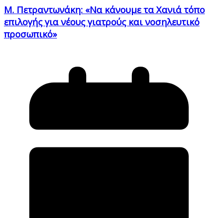
Μ. Πετραντωνάκη: «Να κάνουμε τα Χανιά τόπο
επιλογής για νέους γιατρούς και νοσηλευτικό
προσωπικό»