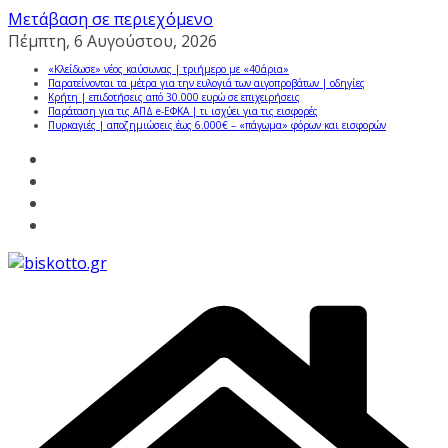
Μετάβαση σε περιεχόμενο
Πέμπτη, 6 Αυγούστου, 2026
«Κλείδωσε» νέος καύσωνας | τριήμερο με «40άρια»
Παρατείνονται τα μέτρα για την ευλογιά των αιγοπροβάτων | οδηγίες
Κρήτη | επιδοτήσεις από 30.000 ευρώ σε επιχειρήσεις
Παράταση για τις ΑΠΔ e-ΕΦΚΑ | τι ισχύει για τις εισφορές
Πυρκαγιές | αποζημιώσεις έως 6.000€ – «πάγωμα» φόρων και εισφορών