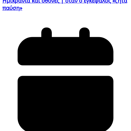
Ημικρανία και οθόνες | όταν ο εγκέφαλος «ζητά
παύση»