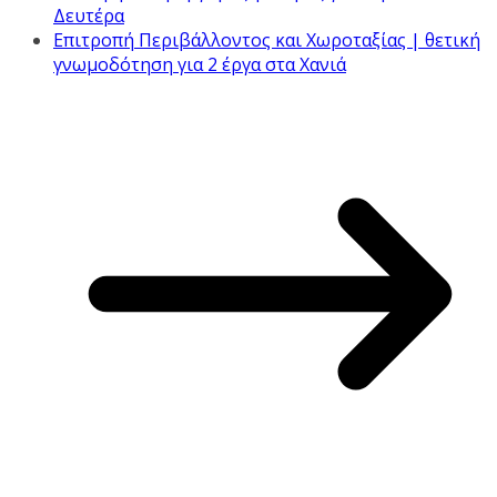
Δευτέρα
Επιτροπή Περιβάλλοντος και Χωροταξίας | θετική
γνωμοδότηση για 2 έργα στα Χανιά