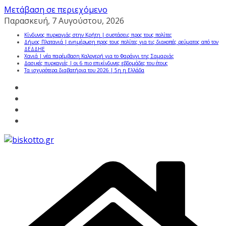
Μετάβαση σε περιεχόμενο
Παρασκευή, 7 Αυγούστου, 2026
Κίνδυνος πυρκαγιάς στην Κρήτη | συστάσεις προς τους πολίτες
Δήμος Πλατανιά | ενημέρωση προς τους πολίτες για τις διακοπές ρεύματος από τον
ΔΕΔΔΗΕ
Χανιά | νέα παρέμβαση Καλογερή για το Φαράγγι της Σαμαριάς
Δασικές πυρκαγιές | οι 6 πιο επικίνδυνες εβδομάδες του έτους
Τα ισχυρότερα διαβατήρια του 2026 | 5η η Ελλάδα