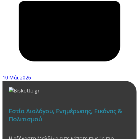
10 Μάι 2026
Εστία Διαλόγου, Ενημέρωσης, Εικόνας &
Πολιτισμού
Η αξέχαστη Μαλβίνα είπε κάποτε πως "η πιο