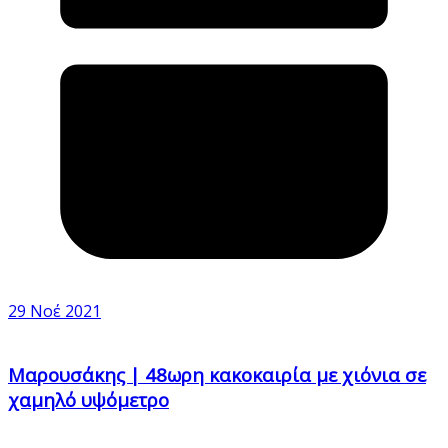
29 Νοέ 2021
Μαρουσάκης | 48ωρη κακοκαιρία με χιόνια σε
χαμηλό υψόμετρο