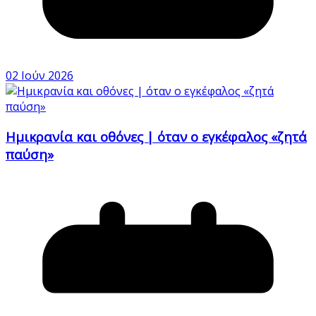
02 Ιούν 2026
Ημικρανία και οθόνες | όταν ο εγκέφαλος «ζητά
παύση»