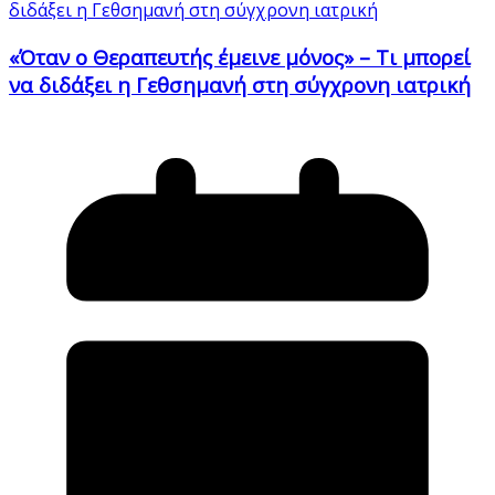
«Όταν ο Θεραπευτής έμεινε μόνος» – Τι μπορεί
να διδάξει η Γεθσημανή στη σύγχρονη ιατρική