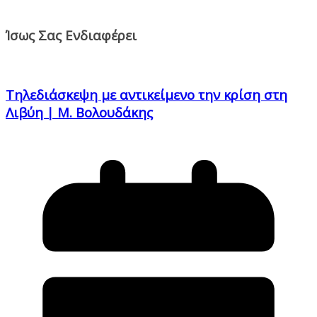
Ίσως Σας Ενδιαφέρει
Τηλεδιάσκεψη με αντικείμενο την κρίση στη
Λιβύη | Μ. Βολουδάκης