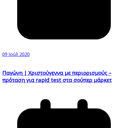
09 Ιούλ 2020
Παγώνη | Χριστούγεννα με περιορισμούς –
πρόταση για rapid test στα σούπερ μάρκετ