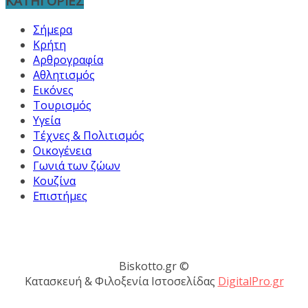
ΚΑΤΗΓΟΡΙΕΣ
Σήμερα
Κρήτη
Αρθρογραφία
Αθλητισμός
Εικόνες
Τουρισμός
Υγεία
Τέχνες & Πολιτισμός
Οικογένεια
Γωνιά των ζώων
Κουζίνα
Επιστήμες
Biskotto.gr ©
Κατασκευή & Φιλοξενία Ιστοσελίδας
DigitalPro.gr