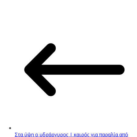
Στα ύψη ο υδράργυρος | καιρός για παραλία από