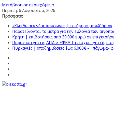
Μετάβαση σε περιεχόμενο
Πέμπτη, 6 Αυγούστου, 2026
Πρόσφατα:
«Κλείδωσε» νέος καύσωνας | τριήμερο με «40άρια»
Παρατείνονται τα μέτρα για την ευλογιά των αιγοπ
Κρήτη | επιδοτήσεις από 30.000 ευρώ σε επιχειρήσε
Παράταση για τις ΑΠΔ e-ΕΦΚΑ | τι ισχύει για τις ει
Πυρκαγιές | αποζημιώσεις έως 6.000€ – «πάγωμα» 