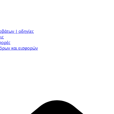
ροβάτων | οδηγίες
ις
σφορές
φόρων και εισφορών