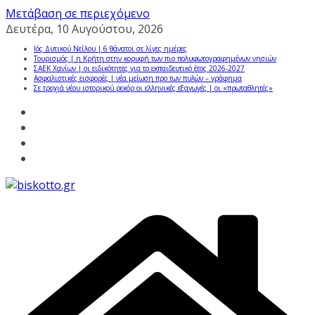
Μετάβαση σε περιεχόμενο
Δευτέρα, 10 Αυγούστου, 2026
Ιός Δυτικού Νείλου | 6 θάνατοι σε λίγες ημέρες
Τουρισμός | η Κρήτη στην κορυφή των πιο πολυφωτογραφημένων νησιών
ΣΑΕΚ Χανίων | οι ειδικότητες για το εκπαιδευτικό έτος 2026-2027
Ασφαλιστικές εισφορές | νέα μείωση προ των πυλών – γράφημα
Σε τροχιά νέου ιστορικού ρεκόρ οι ελληνικές εξαγωγές | οι «πρωταθλητές»