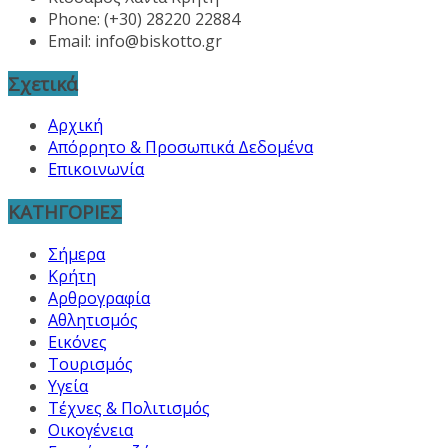
Phone: (+30) 28220 22884
Email:
info@biskotto.gr
Σχετικά
Αρχική
Απόρρητο & Προσωπικά Δεδομένα
Επικοινωνία
ΚΑΤΗΓΟΡΙΕΣ
Σήμερα
Κρήτη
Αρθρογραφία
Αθλητισμός
Εικόνες
Τουρισμός
Υγεία
Τέχνες & Πολιτισμός
Οικογένεια