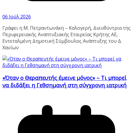
06 Ιούλ 2026
Γράφει η Μ. Πετραντωνάκη – Καλογερή, Διευθύντρια της
Περιφερειακής Αναπτυξιακής Εταιρείας Κρήτης ΑΕ,
Εντεταλμένη Δημοτική Σύμβουλος Ανάπτυξης του Δ.
Χανίων
«Όταν ο Θεραπευτής έμεινε μόνος» – Τι μπορεί
να διδάξει η Γεθσημανή στη σύγχρονη ιατρική