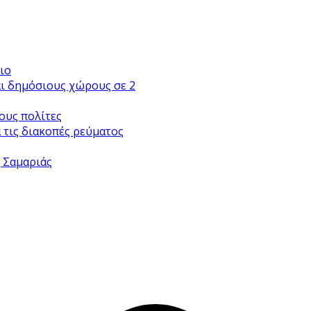
ιο
αι δημόσιους χώρους σε 2
ους πολίτες
 τις διακοπές ρεύματος
ς Σαμαριάς