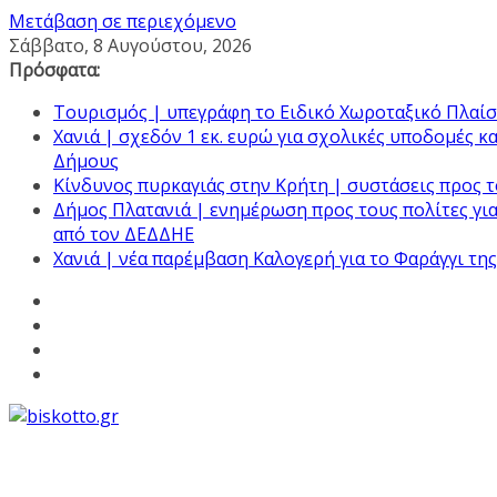
Μετάβαση σε περιεχόμενο
Σάββατο, 8 Αυγούστου, 2026
Πρόσφατα:
Τουρισμός | υπεγράφη το Ειδικό Χωροταξικό Πλαίσ
Χανιά | σχεδόν 1 εκ. ευρώ για σχολικές υποδομές κ
Δήμους
Κίνδυνος πυρκαγιάς στην Κρήτη | συστάσεις προς τ
Δήμος Πλατανιά | ενημέρωση προς τους πολίτες για
από τον ΔΕΔΔΗΕ
Χανιά | νέα παρέμβαση Καλογερή για το Φαράγγι τη