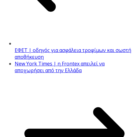
ΕΦΕΤ | οδηγός για ασφάλεια τροφίμων και σωστή
αποθήκευση
New York Times | η Frontex απειλεί να
αποχωρήσει από την Ελλάδα