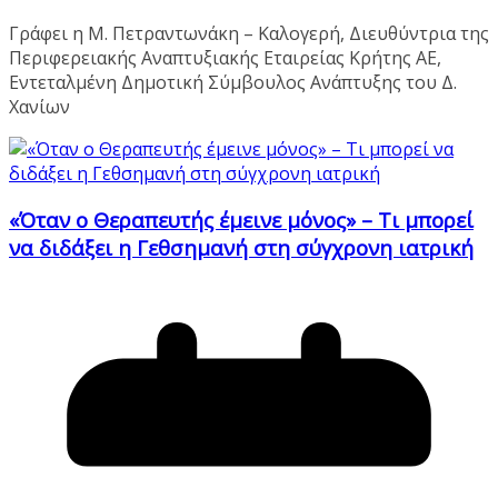
Γράφει η Μ. Πετραντωνάκη – Καλογερή, Διευθύντρια της
Περιφερειακής Αναπτυξιακής Εταιρείας Κρήτης ΑΕ,
Εντεταλμένη Δημοτική Σύμβουλος Ανάπτυξης του Δ.
Χανίων
«Όταν ο Θεραπευτής έμεινε μόνος» – Τι μπορεί
να διδάξει η Γεθσημανή στη σύγχρονη ιατρική