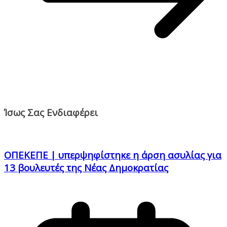
Ίσως Σας Ενδιαφέρει
ΟΠΕΚΕΠΕ | υπερψηφίστηκε η άρση ασυλίας για
13 βουλευτές της Νέας Δημοκρατίας