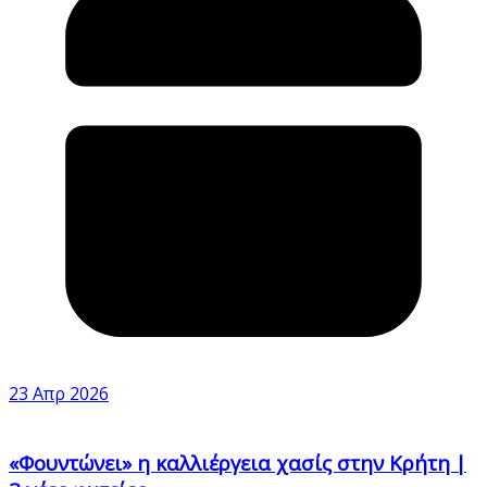
23 Απρ 2026
«Φουντώνει» η καλλιέργεια χασίς στην Κρήτη |