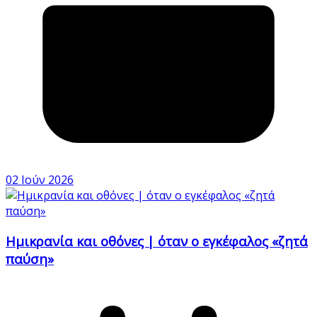
02 Ιούν 2026
Ημικρανία και οθόνες | όταν ο εγκέφαλος «ζητά
παύση»