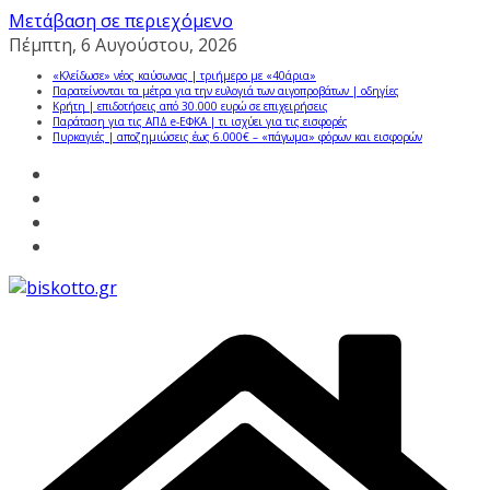
Μετάβαση σε περιεχόμενο
Πέμπτη, 6 Αυγούστου, 2026
«Κλείδωσε» νέος καύσωνας | τριήμερο με «40άρια»
Παρατείνονται τα μέτρα για την ευλογιά των αιγοπροβάτων | οδηγίες
Κρήτη | επιδοτήσεις από 30.000 ευρώ σε επιχειρήσεις
Παράταση για τις ΑΠΔ e-ΕΦΚΑ | τι ισχύει για τις εισφορές
Πυρκαγιές | αποζημιώσεις έως 6.000€ – «πάγωμα» φόρων και εισφορών