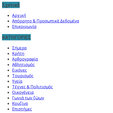
Σχετικά
Αρχική
Απόρρητο & Προσωπικά Δεδομένα
Επικοινωνία
ΚΑΤΗΓΟΡΙΕΣ
Σήμερα
Κρήτη
Αρθρογραφία
Αθλητισμός
Εικόνες
Τουρισμός
Υγεία
Τέχνες & Πολιτισμός
Οικογένεια
Γωνιά των ζώων
Κουζίνα
Επιστήμες