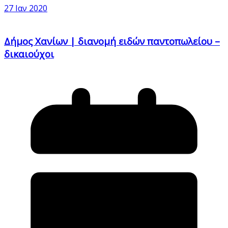
27 Ιαν 2020
Δήμος Χανίων | διανομή ειδών παντοπωλείου –
δικαιούχοι