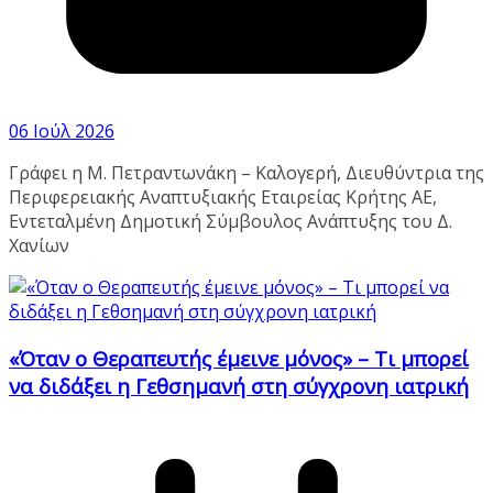
06 Ιούλ 2026
Γράφει η Μ. Πετραντωνάκη – Καλογερή, Διευθύντρια της
Περιφερειακής Αναπτυξιακής Εταιρείας Κρήτης ΑΕ,
Εντεταλμένη Δημοτική Σύμβουλος Ανάπτυξης του Δ.
Χανίων
«Όταν ο Θεραπευτής έμεινε μόνος» – Τι μπορεί
να διδάξει η Γεθσημανή στη σύγχρονη ιατρική