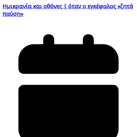
Ημικρανία και οθόνες | όταν ο εγκέφαλος «ζητά
παύση»