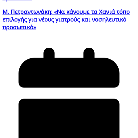
Μ. Πετραντωνάκη: «Να κάνουμε τα Χανιά τόπο
επιλογής για νέους γιατρούς και νοσηλευτικό
προσωπικό»