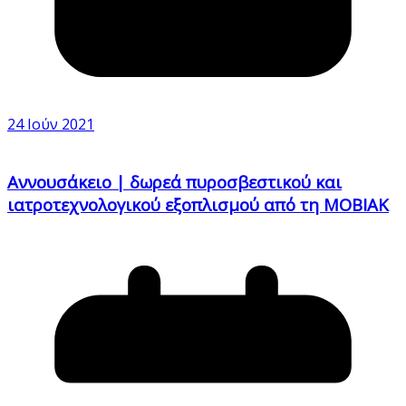
24 Ιούν 2021
Αννουσάκειο | δωρεά πυροσβεστικού και
ιατροτεχνολογικού εξοπλισμού από τη MOBIAK