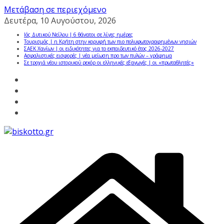
Μετάβαση σε περιεχόμενο
Δευτέρα, 10 Αυγούστου, 2026
Ιός Δυτικού Νείλου | 6 θάνατοι σε λίγες ημέρες
Τουρισμός | η Κρήτη στην κορυφή των πιο πολυφωτογραφημένων νησιών
ΣΑΕΚ Χανίων | οι ειδικότητες για το εκπαιδευτικό έτος 2026-2027
Ασφαλιστικές εισφορές | νέα μείωση προ των πυλών – γράφημα
Σε τροχιά νέου ιστορικού ρεκόρ οι ελληνικές εξαγωγές | οι «πρωταθλητές»