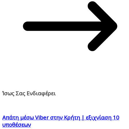
Ίσως Σας Ενδιαφέρει
Απάτη μέσω Viber στην Κρήτη | εξιχνίαση 10
υποθέσεων