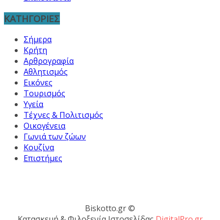
ΚΑΤΗΓΟΡΙΕΣ
Σήμερα
Κρήτη
Αρθρογραφία
Αθλητισμός
Εικόνες
Τουρισμός
Υγεία
Τέχνες & Πολιτισμός
Οικογένεια
Γωνιά των ζώων
Κουζίνα
Επιστήμες
Biskotto.gr ©
Κατασκευή & Φιλοξενία Ιστοσελίδας
DigitalPro.gr