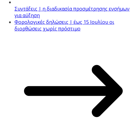
Συντάξεις | η διαδικασία προσμέτρησης ενσήμων
για αύξηση
Φορολογικές δηλώσεις | έως 15 Ιουλίου οι
διορθώσεις χωρίς πρόστιμο