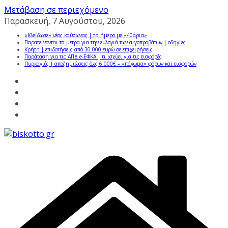
Μετάβαση σε περιεχόμενο
Παρασκευή, 7 Αυγούστου, 2026
«Κλείδωσε» νέος καύσωνας | τριήμερο με «40άρια»
Παρατείνονται τα μέτρα για την ευλογιά των αιγοπροβάτων | οδηγίες
Κρήτη | επιδοτήσεις από 30.000 ευρώ σε επιχειρήσεις
Παράταση για τις ΑΠΔ e-ΕΦΚΑ | τι ισχύει για τις εισφορές
Πυρκαγιές | αποζημιώσεις έως 6.000€ – «πάγωμα» φόρων και εισφορών