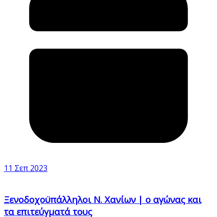
11 Σεπ 2023
Ξενοδοχοϋπάλληλοι Ν. Χανίων | ο αγώνας και
τα επιτεύγματά τους