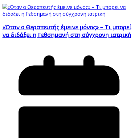
«Όταν ο Θεραπευτής έμεινε μόνος» – Τι μπορεί
να διδάξει η Γεθσημανή στη σύγχρονη ιατρική