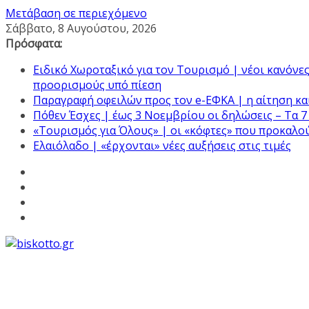
Μετάβαση σε περιεχόμενο
Σάββατο, 8 Αυγούστου, 2026
Πρόσφατα:
Ειδικό Χωροταξικό για τον Τουρισμό | νέοι κανόνες 
προορισμούς υπό πίεση
Παραγραφή οφειλών προς τον e-ΕΦΚΑ | η αίτηση και
Πόθεν Έσχες | έως 3 Νοεμβρίου οι δηλώσεις – Τα 7
«Τουρισμός για Όλους» | οι «κόφτες» που προκαλο
Ελαιόλαδο | «έρχονται» νέες αυξήσεις στις τιμές