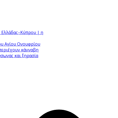
η Ελλάδας–Κύπρου | η
του Αγίου Ονουφρίου
 περιέχουν κάνναβη
ύσωνας και ξηρασία