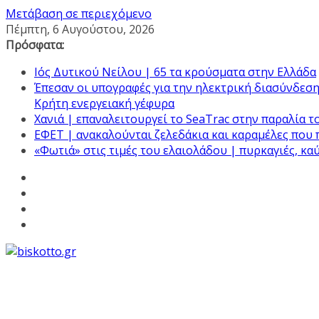
Μετάβαση σε περιεχόμενο
Πέμπτη, 6 Αυγούστου, 2026
Πρόσφατα:
Ιός Δυτικού Νείλου | 65 τα κρούσματα στην Ελλάδα
Έπεσαν οι υπογραφές για την ηλεκτρική διασύνδεσ
Κρήτη ενεργειακή γέφυρα
Χανιά | επαναλειτουργεί το SeaTrac στην παραλία 
ΕΦΕΤ | ανακαλούνται ζελεδάκια και καραμέλες που
«Φωτιά» στις τιμές του ελαιολάδου | πυρκαγιές, κα