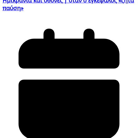
Ημικρανία και οθόνες | όταν ο εγκέφαλος «ζητά
παύση»