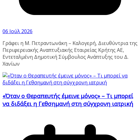
06 Ιούλ 2026
Γράφει η Μ. Πετραντωνάκη – Καλογερή, Διευθύντρια της
Περιφερειακής Αναπτυξιακής Εταιρείας Κρήτης ΑΕ,
Εντεταλμένη Δημοτική Σύμβουλος Ανάπτυξης του Δ.
Χανίων
«Όταν ο Θεραπευτής έμεινε μόνος» – Τι μπορεί
να διδάξει η Γεθσημανή στη σύγχρονη ιατρική