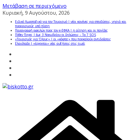
Μετάβαση σε περιεχόμενο
Κυριακή, 9 Αυγούστου, 2026
Ειδικό Χωροταξικό για τον Τουρισμό | νέοι κανόνες για επενδύσεις, νησιά και
προορισμούς υπό πίεση
Παραγραφή οφειλών προς τον e-ΕΦΚΑ | η αίτηση και οι παγίδες
Πόθεν Έσχες | έως 3 Νοεμβρίου οι δηλώσεις – Τα 7 SOS
«Τουρισμός για Όλους» | οι «κόφτες» που προκαλούν αντιδράσεις
Ελαιόλαδο | «έρχονται» νέες αυξήσεις στις τιμές