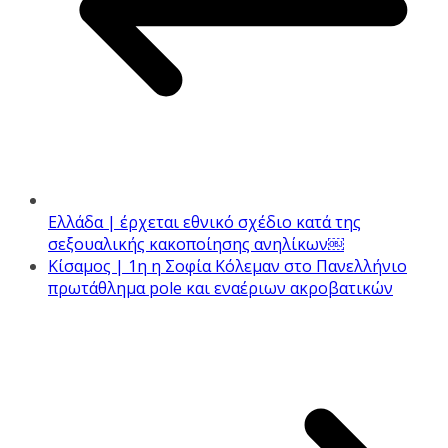
Ελλάδα | έρχεται εθνικό σχέδιο κατά της
σεξουαλικής κακοποίησης ανηλίκων￼
Κίσαμος | 1η η Σοφία Κόλεμαν στο Πανελλήνιο
πρωτάθλημα pole και εναέριων ακροβατικών