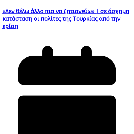
«Δεν θέλω άλλο πια να ζητιανεύω» | σε άσχημη
κατάσταση οι πολίτες της Τουρκίας από την
κρίση