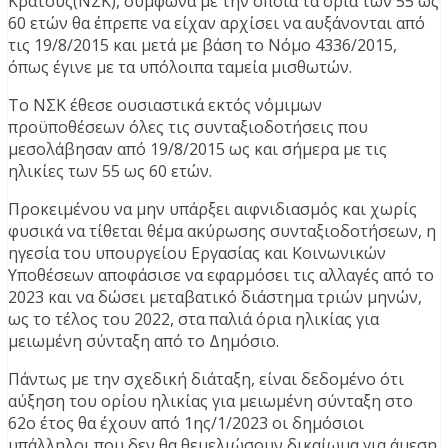
Κράτους(ΝΣΚ), σύμφωνα με την οποία τα όρια των 55 ως
60 ετών θα έπρεπε να είχαν αρχίσει να αυξάνονται από
τις 19/8/2015 και μετά με βάση το Νόμο 4336/2015,
όπως έγινε με τα υπόλοιπα ταμεία μισθωτών.
Το ΝΣΚ έθεσε ουσιαστικά εκτός νόμιμων
προϋποθέσεων όλες τις συνταξιοδοτήσεις που
μεσολάβησαν από 19/8/2015 ως και σήμερα με τις
ηλικίες των 55 ως 60 ετών.
Προκειμένου να μην υπάρξει αιφνιδιασμός και χωρίς
φυσικά να τίθεται θέμα ακύρωσης συνταξιοδοτήσεων, η
ηγεσία του υπουργείου Εργασίας και Κοινωνικών
Υποθέσεων αποφάσισε να εφαρμόσει τις αλλαγές από το
2023 και να δώσει μεταβατικό διάστημα τριών μηνών,
ως το τέλος του 2022, στα παλιά όρια ηλικίας για
μειωμένη σύνταξη από το Δημόσιο.
Πάντως με την σχεδική διάταξη, είναι δεδομένο ότι
αύξηση του ορίου ηλικίας για μειωμένη σύνταξη στο
62ο έτος θα έχουν από 1ης/1/2023 οι δημόσιοι
υπάλληλοι που δεν θα θεμελιώσουν δικαίωμα για άμεση