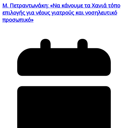
Μ. Πετραντωνάκη: «Να κάνουμε τα Χανιά τόπο
επιλογής για νέους γιατρούς και νοσηλευτικό
προσωπικό»