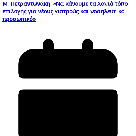
Μ. Πετραντωνάκη: «Να κάνουμε τα Χανιά τόπο
επιλογής για νέους γιατρούς και νοσηλευτικό
προσωπικό»