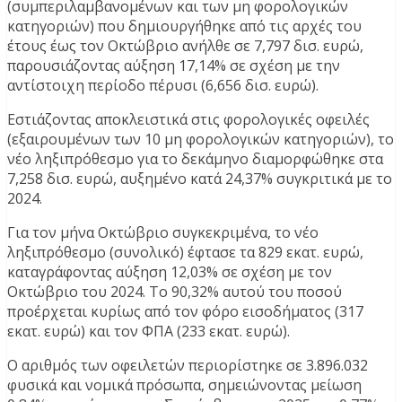
(συμπεριλαμβανομένων και των μη φορολογικών
κατηγοριών) που δημιουργήθηκε από τις αρχές του
έτους έως τον Οκτώβριο ανήλθε σε 7,797 δισ. ευρώ,
παρουσιάζοντας αύξηση 17,14% σε σχέση με την
αντίστοιχη περίοδο πέρυσι (6,656 δισ. ευρώ).
Εστιάζοντας αποκλειστικά στις φορολογικές οφειλές
(εξαιρουμένων των 10 μη φορολογικών κατηγοριών), το
νέο ληξιπρόθεσμο για το δεκάμηνο διαμορφώθηκε στα
7,258 δισ. ευρώ, αυξημένο κατά 24,37% συγκριτικά με το
2024.
Για τον μήνα Οκτώβριο συγκεκριμένα, το νέο
ληξιπρόθεσμο (συνολικό) έφτασε τα 829 εκατ. ευρώ,
καταγράφοντας αύξηση 12,03% σε σχέση με τον
Οκτώβριο του 2024. Το 90,32% αυτού του ποσού
προέρχεται κυρίως από τον φόρο εισοδήματος (317
εκατ. ευρώ) και τον ΦΠΑ (233 εκατ. ευρώ).
Ο αριθμός των οφειλετών περιορίστηκε σε 3.896.032
φυσικά και νομικά πρόσωπα, σημειώνοντας μείωση