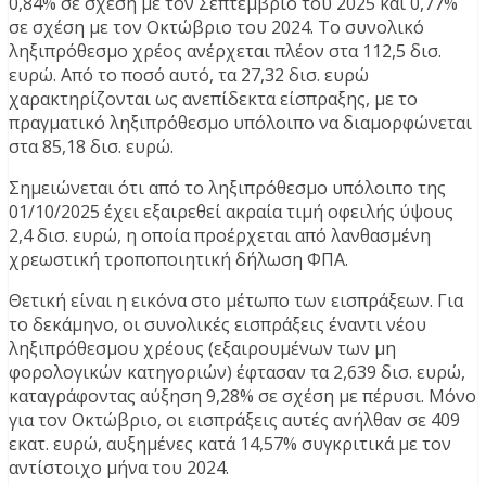
0,84% σε σχέση με τον Σεπτέμβριο του 2025 και 0,77%
σε σχέση με τον Οκτώβριο του 2024. Το συνολικό
ληξιπρόθεσμο χρέος ανέρχεται πλέον στα 112,5 δισ.
ευρώ. Από το ποσό αυτό, τα 27,32 δισ. ευρώ
χαρακτηρίζονται ως ανεπίδεκτα είσπραξης, με το
πραγματικό ληξιπρόθεσμο υπόλοιπο να διαμορφώνεται
στα 85,18 δισ. ευρώ.
Σημειώνεται ότι από το ληξιπρόθεσμο υπόλοιπο της
01/10/2025 έχει εξαιρεθεί ακραία τιμή οφειλής ύψους
2,4 δισ. ευρώ, η οποία προέρχεται από λανθασμένη
χρεωστική τροποποιητική δήλωση ΦΠΑ.
Θετική είναι η εικόνα στο μέτωπο των εισπράξεων. Για
το δεκάμηνο, οι συνολικές εισπράξεις έναντι νέου
ληξιπρόθεσμου χρέους (εξαιρουμένων των μη
φορολογικών κατηγοριών) έφτασαν τα 2,639 δισ. ευρώ,
καταγράφοντας αύξηση 9,28% σε σχέση με πέρυσι. Μόνο
για τον Οκτώβριο, οι εισπράξεις αυτές ανήλθαν σε 409
εκατ. ευρώ, αυξημένες κατά 14,57% συγκριτικά με τον
αντίστοιχο μήνα του 2024.