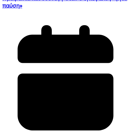
παύση»