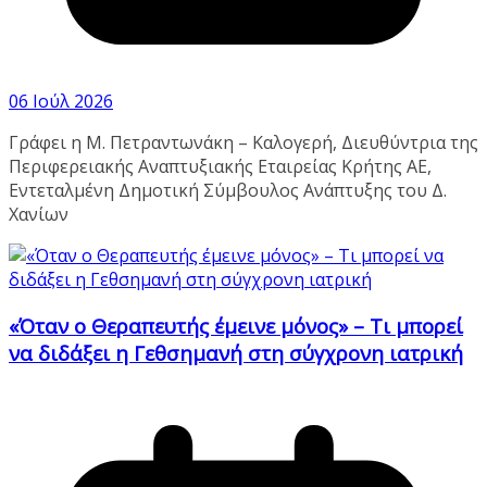
06 Ιούλ 2026
Γράφει η Μ. Πετραντωνάκη – Καλογερή, Διευθύντρια της
Περιφερειακής Αναπτυξιακής Εταιρείας Κρήτης ΑΕ,
Εντεταλμένη Δημοτική Σύμβουλος Ανάπτυξης του Δ.
Χανίων
«Όταν ο Θεραπευτής έμεινε μόνος» – Τι μπορεί
να διδάξει η Γεθσημανή στη σύγχρονη ιατρική