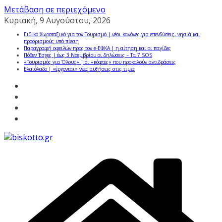
Μετάβαση σε περιεχόμενο
Κυριακή, 9 Αυγούστου, 2026
Ειδικό Χωροταξικό για τον Τουρισμό | νέοι κανόνες για επενδύσεις, νησιά και
προορισμούς υπό πίεση
Παραγραφή οφειλών προς τον e-ΕΦΚΑ | η αίτηση και οι παγίδες
Πόθεν Έσχες | έως 3 Νοεμβρίου οι δηλώσεις – Τα 7 SOS
«Τουρισμός για Όλους» | οι «κόφτες» που προκαλούν αντιδράσεις
Ελαιόλαδο | «έρχονται» νέες αυξήσεις στις τιμές