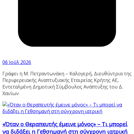
06 Ιούλ 2026
Γράφει η Μ. Πετραντωνάκη – Καλογερή, Διευθύντρια της
Περιφερειακής Αναπτυξιακής Εταιρείας Κρήτης ΑΕ,
Εντεταλμένη Δημοτική Σύμβουλος Ανάπτυξης του Δ.
Χανίων
«Όταν ο Θεραπευτής έμεινε μόνος» – Τι μπορεί
να διδάξει η Γεθσημανή στη σύγχρονη ιατρική