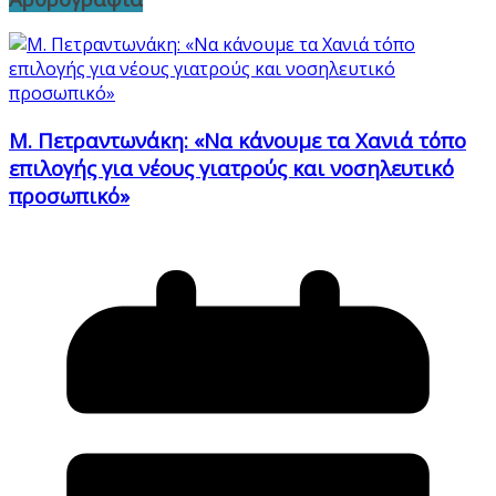
Μ. Πετραντωνάκη: «Να κάνουμε τα Χανιά τόπο
επιλογής για νέους γιατρούς και νοσηλευτικό
προσωπικό»