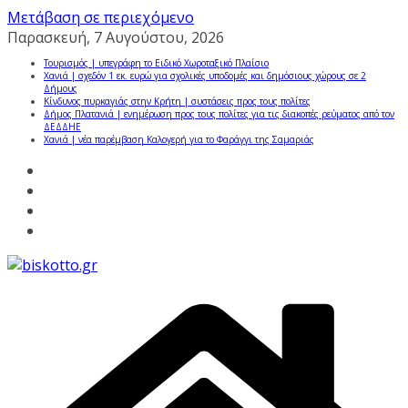
Μετάβαση σε περιεχόμενο
Παρασκευή, 7 Αυγούστου, 2026
Τουρισμός | υπεγράφη το Ειδικό Χωροταξικό Πλαίσιο
Χανιά | σχεδόν 1 εκ. ευρώ για σχολικές υποδομές και δημόσιους χώρους σε 2
Δήμους
Κίνδυνος πυρκαγιάς στην Κρήτη | συστάσεις προς τους πολίτες
Δήμος Πλατανιά | ενημέρωση προς τους πολίτες για τις διακοπές ρεύματος από τον
ΔΕΔΔΗΕ
Χανιά | νέα παρέμβαση Καλογερή για το Φαράγγι της Σαμαριάς