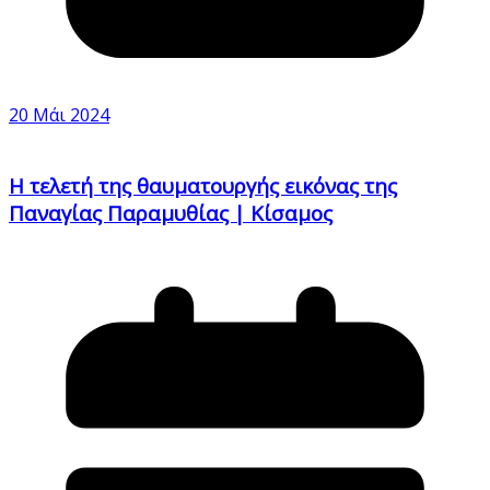
20 Μάι 2024
Η τελετή της θαυματουργής εικόνας της
Παναγίας Παραμυθίας | Κίσαμος