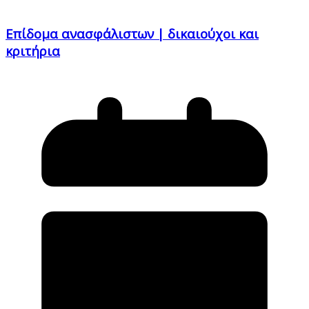
Επίδομα ανασφάλιστων | δικαιούχοι και
κριτήρια