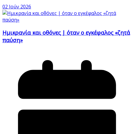
02 Ιούν 2026
Ημικρανία και οθόνες | όταν ο εγκέφαλος «ζητά
παύση»