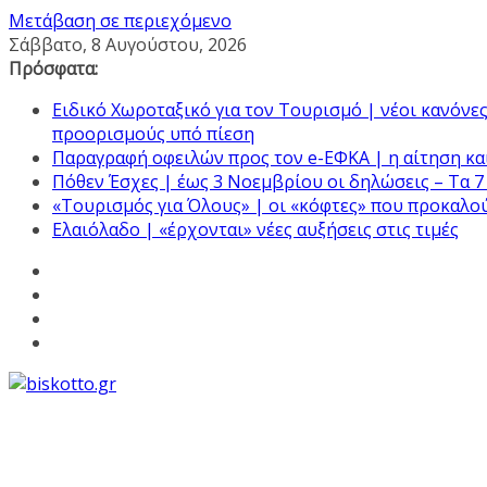
Μετάβαση σε περιεχόμενο
Σάββατο, 8 Αυγούστου, 2026
Πρόσφατα:
Ειδικό Χωροταξικό για τον Τουρισμό | νέοι κανόνες 
προορισμούς υπό πίεση
Παραγραφή οφειλών προς τον e-ΕΦΚΑ | η αίτηση και
Πόθεν Έσχες | έως 3 Νοεμβρίου οι δηλώσεις – Τα 7
«Τουρισμός για Όλους» | οι «κόφτες» που προκαλο
Ελαιόλαδο | «έρχονται» νέες αυξήσεις στις τιμές