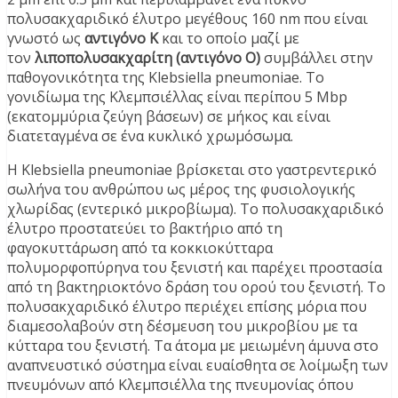
πολυσακχαριδικό έλυτρο μεγέθους 160 nm που είναι
γνωστό ως
αντιγόνο Κ
και το οποίο μαζί με
τον
λιποπολυσακχαρίτη (αντιγόνο O
)
συμβάλλει στην
παθογονικότητα της Klebsiella pneumoniae. Το
γονιδίωμα της Κλεμπσιέλλας είναι περίπου 5 Mbp
(εκατομμύρια ζεύγη βάσεων) σε μήκος και είναι
διατεταγμένα σε ένα κυκλικό χρωμόσωμα.
Η Klebsiella pneumoniae βρίσκεται στο γαστρεντερικό
σωλήνα του ανθρώπου ως μέρος της φυσιολογικής
χλωρίδας (εντερικό μικροβίωμα). Το πολυσακχαριδικό
έλυτρο προστατεύει το βακτήριο από τη
φαγοκυττάρωση από τα κοκκιοκύτταρα
πολυμορφοπύρηνα του ξενιστή και παρέχει προστασία
από τη βακτηριοκτόνο δράση του ορού του ξενιστή. Το
πολυσακχαριδικό έλυτρο περιέχει επίσης μόρια που
διαμεσολαβούν στη δέσμευση του μικροβίου με τα
κύτταρα του ξενιστή. Τα άτομα με μειωμένη άμυνα στο
αναπνευστικό σύστημα είναι ευαίσθητα σε λοίμωξη των
πνευμόνων από Κλεμπσιέλλα της πνευμονίας όπου