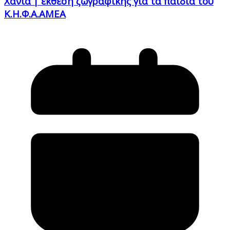
Χανιά | έκθεση ζωγραφικής για τα παιδιά του
Κ.Η.Φ.Α.ΑΜΕΑ