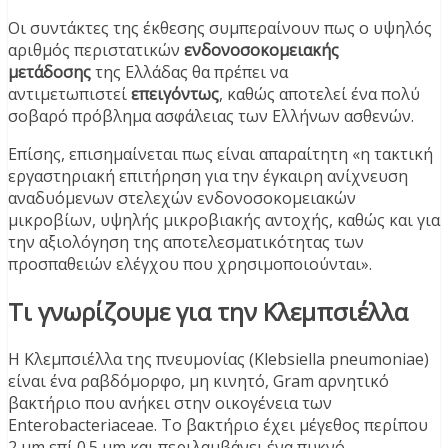
Οι συντάκτες της έκθεσης συμπεραίνουν πως ο υψηλός
αριθμός περιστατικών
ενδονοσοκομειακής
μετάδοσης
της Ελλάδας θα πρέπει να
αντιμετωπιστεί
επειγόντως
, καθώς αποτελεί ένα πολύ
σοβαρό πρόβλημα ασφάλειας των Ελλήνων ασθενών.
Επίσης, επισημαίνεται πως είναι απαραίτητη «η τακτική
εργαστηριακή επιτήρηση για την έγκαιρη ανίχνευση
αναδυόμενων στελεχών ενδονοσοκομειακών
μικροβίων, υψηλής μικροβιακής αντοχής, καθώς και για
την αξιολόγηση της αποτελεσματικότητας των
προσπαθειών ελέγχου που χρησιμοποιούνται».
Τι γνωρίζουμε για την Κλεμπσιέλλα
Η Κλεμπσιέλλα της πνευμονίας (Klebsiella pneumoniae)
είναι ένα ραβδόμορφο, μη κινητό, Gram αρνητικό
βακτήριο που ανήκει στην οικογένεια των
Enterobacteriaceae. Το βακτήριο έχει μέγεθος περίπου
2 μm επί 0.5 μm και περιλαμβάνει ένα πυκνό