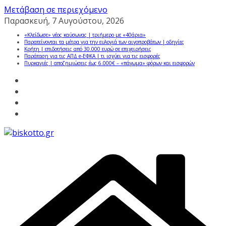
Μετάβαση σε περιεχόμενο
Παρασκευή, 7 Αυγούστου, 2026
«Κλείδωσε» νέος καύσωνας | τριήμερο με «40άρια»
Παρατείνονται τα μέτρα για την ευλογιά των αιγοπροβάτων | οδηγίες
Κρήτη | επιδοτήσεις από 30.000 ευρώ σε επιχειρήσεις
Παράταση για τις ΑΠΔ e-ΕΦΚΑ | τι ισχύει για τις εισφορές
Πυρκαγιές | αποζημιώσεις έως 6.000€ – «πάγωμα» φόρων και εισφορών