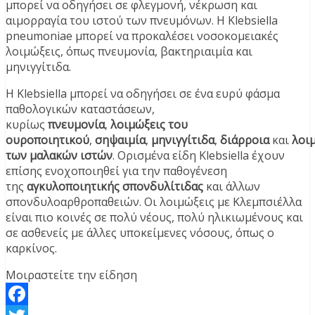
μπορεί να οδηγήσει σε φλεγμονή, νέκρωση και
αιμορραγία του ιστού των πνευμόνων. Η Klebsiella
pneumoniae μπορεί να προκαλέσει νοσοκομειακές
λοιμώξεις, όπως πνευμονία, βακτηριαιμία και
μηνιγγίτιδα.
Η Klebsiella μπορεί να οδηγήσει σε ένα ευρύ φάσμα
παθολογικών καταστάσεων,
κυρίως
πνευμονία
,
λοιμώξεις του
ουροποιητικού
,
σηψαιμία
,
μηνιγγίτιδα
,
διάρροια
και
λοι
των μαλακών ιστών
. Ορισμένα είδη Klebsiella έχουν
επίσης ενοχοποιηθεί για την παθογένεση
της
αγκυλοποιητικής σπονδυλίτιδας
και άλλων
σπονδυλοαρθροπαθειών. Οι λοιμώξεις με Κλεμπσιέλλα
είναι πιο κοινές σε πολύ νέους, πολύ ηλικιωμένους και
σε ασθενείς με άλλες υποκείμενες νόσους, όπως ο
καρκίνος.
Μοιραστείτε την είδηση