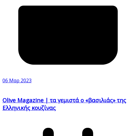
06 Μαρ 2023
Olive Magazine | τα γεμιστά ο «βασιλιάς» της
Ελληνικής κουζίνας