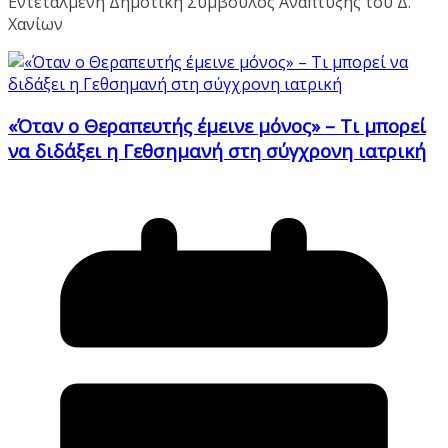
Εντεταλμένη Δημοτική Σύμβουλος Ανάπτυξης του Δ.
Χανίων
«Όταν ο Θεραπευτής έμεινε μόνος» – Τι μπορεί
να διδάξει η Γεθσημανή στη σύγχρονη ιατρική