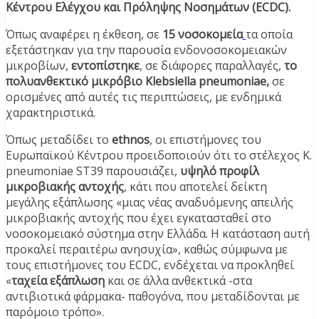
Κέντρου Ελέγχου και Πρόληψης Νοσημάτων (ECDC).
Όπως αναφέρει η έκθεση, σε
15 νοσοκομεία
τα οποία
εξετάστηκαν για την παρουσία ενδονοσοκομειακών
μικροβίων,
εντοπίστηκε
, σε διάφορες παραλλαγές,
το
πολυανθεκτικό μικρόβιο Klebsiella pneumoniae,
σε
ορισμένες από αυτές τις περιπτώσεις, με ενδημικά
χαρακτηριστικά.
Όπως μεταδίδει το
ethnos
, οι επιστήμονες του
Ευρωπαϊκού Κέντρου προειδοποιούν ότι το στέλεχος K.
pneumoniae ST39 παρουσιάζει,
υψηλό προφίλ
μικροβιακής αντοχής
, κάτι που αποτελεί δείκτη
μεγάλης εξάπλωσης «μιας νέας αναδυόμενης απειλής
μικροβιακής αντοχής που έχει εγκατασταθεί στο
νοσοκομειακό σύστημα στην Ελλάδα. Η κατάσταση αυτή
προκαλεί περαιτέρω ανησυχία», καθώς σύμφωνα με
τους επιστήμονες του ECDC, ενδέχεται να προκληθεί
«
ταχεία εξάπλωση
και σε άλλα ανθεκτικά -στα
αντιβιοτικά φάρμακα- παθογόνα, που μεταδίδονται με
παρόμοιο τρόπο».