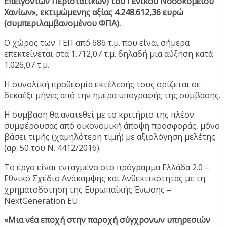
Επειγόντων Περιστατικών) του Γενικού Νοσοκομείου
Χανίων», εκτιμώμενης αξίας 4.248.612,36 ευρώ
(συμπεριλαμβανομένου ΦΠΑ).
Ο χώρος των ΤΕΠ από 686 τ.μ. που είναι σήμερα
επεκτείνεται στα 1.712,07 τ.μ. δηλαδή μια αύξηση κατά
1.026,07 τ.μ.
Η συνολική προθεσμία εκτέλεσής τους ορίζεται σε
δεκαέξι μήνες από την ημέρα υπογραφής της σύμβασης.
Η σύμβαση θα ανατεθεί με το κριτήριο της πλέον
συμφέρουσας από οικονομική άποψη προσφοράς, μόνο
βάσει τιμής (χαμηλότερη τιμή) με αξιολόγηση μελέτης
(αρ. 50 του Ν. 4412/2016).
Το έργο είναι ενταγμένο στο πρόγραμμα Ελλάδα 2.0 –
Εθνικό Σχέδιο Ανάκαμψης και Ανθεκτικότητας με τη
χρηματοδότηση της Ευρωπαϊκής Ένωσης –
NextGeneration EU.
«Μια νέα εποχή στην παροχή σύγχρονων υπηρεσιών