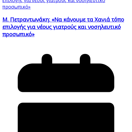
Μ. Πετραντωνάκη: «Να κάνουμε τα Χανιά τόπο
επιλογής για νέους γιατρούς και νοσηλευτικό
προσωπικό»