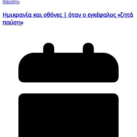
Ημικρανία και οθόνες | όταν ο εγκέφαλος «ζητά
παύση»