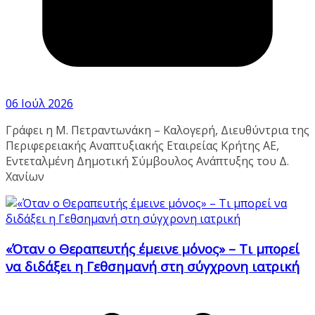
06 Ιούλ 2026
Γράφει η Μ. Πετραντωνάκη – Καλογερή, Διευθύντρια της
Περιφερειακής Αναπτυξιακής Εταιρείας Κρήτης ΑΕ,
Εντεταλμένη Δημοτική Σύμβουλος Ανάπτυξης του Δ.
Χανίων
«Όταν ο Θεραπευτής έμεινε μόνος» – Τι μπορεί
να διδάξει η Γεθσημανή στη σύγχρονη ιατρική