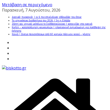
Μετάβαση σε περιεχόμενο
Παρασκευή, 7 Αυγούστου, 2026
Δασικές πυρκαγιές | οι 6 πιο επικίνδυνες εβδομάδες του έτους
Τα ισχυρότερα διαβατήρια του 2026 | 5η η Ελλάδα
Ζέστη και ισχυρά μελτέμια το Σαββατοκύριακο | καταιγίδες στα ορεινά
Κρήτη – καταπολέμηση κουνουπιών | ηλεκτρονική ενημέρωσυη για πρόβλεψη της
όχλησης
Χανιά | δίκτυο περισσότερων από 60 κρηνών πόσιμου νερού – χάρτης