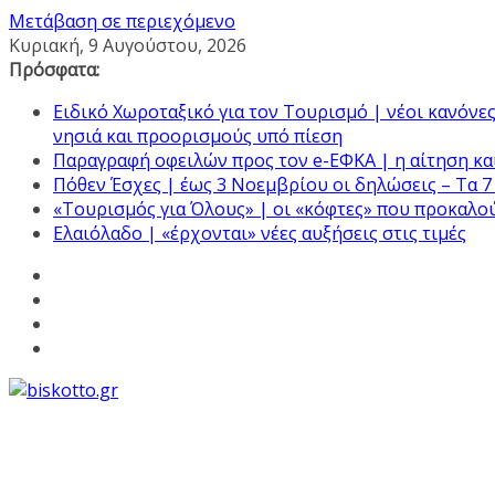
Μετάβαση σε περιεχόμενο
Κυριακή, 9 Αυγούστου, 2026
Πρόσφατα:
Ειδικό Χωροταξικό για τον Τουρισμό | νέοι κανόνες
νησιά και προορισμούς υπό πίεση
Παραγραφή οφειλών προς τον e-ΕΦΚΑ | η αίτηση και
Πόθεν Έσχες | έως 3 Νοεμβρίου οι δηλώσεις – Τα 7
«Τουρισμός για Όλους» | οι «κόφτες» που προκαλο
Ελαιόλαδο | «έρχονται» νέες αυξήσεις στις τιμές