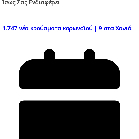
Ίσως Σας Ενδιαφέρει
1.747 νέα κρούσματα κορωνοϊού | 9 στα Χανιά