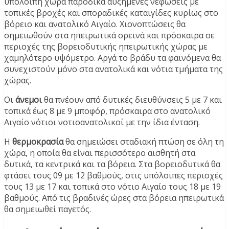
υπόλοιπη χώρα παροδικά αυξημένες νεφώσεις με
τοπικές βροχές και σποραδικές καταιγίδες κυρίως στο
βόρειο και ανατολικό Αιγαίο. Χιονοπτώσεις θα
σημειωθούν στα ηπειρωτικά ορεινά και πρόσκαιρα σε
περιοχές της βορειοδυτικής ηπειρωτικής χώρας με
χαμηλότερο υψόμετρο. Αργά το βράδυ τα φαινόμενα θα
συνεχιστούν μόνο στα ανατολικά και νότια τμήματα της
χώρας.
Οι
άνεμοι
θα πνέουν από δυτικές διευθύνσεις 5 με 7 και
τοπικά έως 8 με 9 μποφόρ, πρόσκαιρα στο ανατολικό
Αιγαίο νότιοι νοτιοανατολικοί με την ίδια ένταση.
Η
θερμοκρασία
θα σημειώσει σταδιακή πτώση σε όλη τη
χώρα, η οποία θα είναι περισσότερο αισθητή στα
δυτικά, τα κεντρικά και τα βόρεια. Στα βορειοδυτικά θα
φτάσει τους 09 με 12 βαθμούς, στις υπόλοιπες περιοχές
τους 13 με 17 και τοπικά στο νότιο Αιγαίο τους 18 με 19
βαθμούς. Από τις βραδινές ώρες στα βόρεια ηπειρωτικά
θα σημειωθεί παγετός.