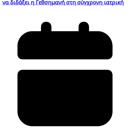
να διδάξει η Γεθσημανή στη σύγχρονη ιατρική