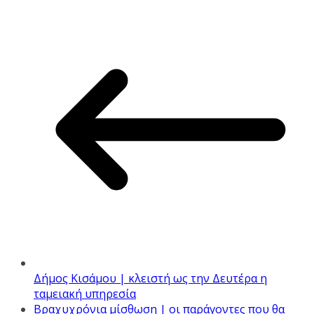
Δήμος Κισάμου | κλειστή ως την Δευτέρα η
ταμειακή υπηρεσία
Bραχυχρόνια μίσθωση | οι παράγοντες που θα