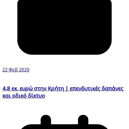
22 Φεβ 2020
4,8 εκ. ευρώ στην Κρήτη | επενδυτικές δαπάνες
και οδικό δίκτυο