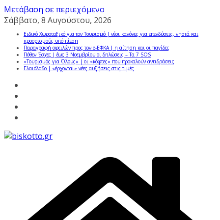
Μετάβαση σε περιεχόμενο
Σάββατο, 8 Αυγούστου, 2026
Ειδικό Χωροταξικό για τον Τουρισμό | νέοι κανόνες για επενδύσεις, νησιά και
προορισμούς υπό πίεση
Παραγραφή οφειλών προς τον e-ΕΦΚΑ | η αίτηση και οι παγίδες
Πόθεν Έσχες | έως 3 Νοεμβρίου οι δηλώσεις – Τα 7 SOS
«Τουρισμός για Όλους» | οι «κόφτες» που προκαλούν αντιδράσεις
Ελαιόλαδο | «έρχονται» νέες αυξήσεις στις τιμές