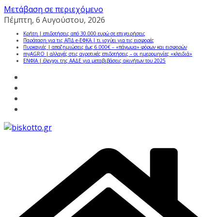
Μετάβαση σε περιεχόμενο
Πέμπτη, 6 Αυγούστου, 2026
Κρήτη | επιδοτήσεις από 30.000 ευρώ σε επιχειρήσεις
Παράταση για τις ΑΠΔ e-ΕΦΚΑ | τι ισχύει για τις εισφορές
Πυρκαγιές | αποζημιώσεις έως 6.000€ – «πάγωμα» φόρων και εισφορών
myAGRO | αλλαγές στις αγροτικές επιδοτήσεις – οι ημερομηνίες «κλειδιά»
ΕΝΦΙΑ | έλεγχοι της ΑΑΔΕ για μεταβιβάσεις ακινήτων του 2025