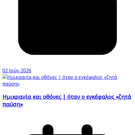
02 Ιούν 2026
Ημικρανία και οθόνες | όταν ο εγκέφαλος «ζητά
παύση»