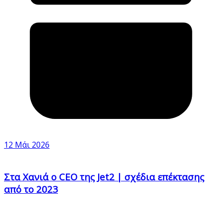
12 Μάι 2026
Στα Χανιά ο CEO της Jet2 | σχέδια επέκτασης
από το 2023