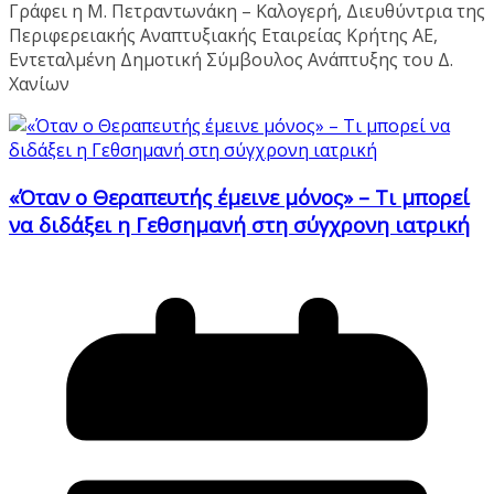
Γράφει η Μ. Πετραντωνάκη – Καλογερή, Διευθύντρια της
Περιφερειακής Αναπτυξιακής Εταιρείας Κρήτης ΑΕ,
Εντεταλμένη Δημοτική Σύμβουλος Ανάπτυξης του Δ.
Χανίων
«Όταν ο Θεραπευτής έμεινε μόνος» – Τι μπορεί
να διδάξει η Γεθσημανή στη σύγχρονη ιατρική