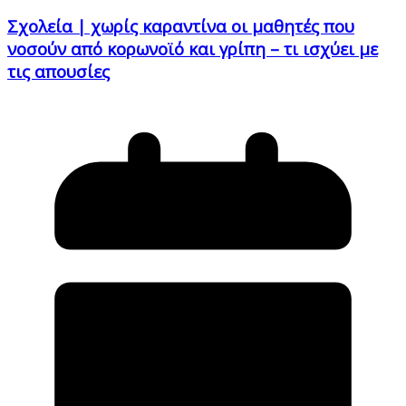
Σχολεία | χωρίς καραντίνα οι μαθητές που
νοσούν από κορωνοϊό και γρίπη – τι ισχύει με
τις απουσίες