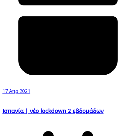
17 Απρ 2021
Ισπανία | νέο lockdown 2 εβδομάδων