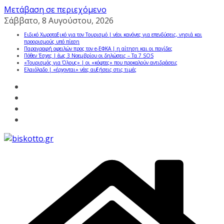
Μετάβαση σε περιεχόμενο
Σάββατο, 8 Αυγούστου, 2026
Ειδικό Χωροταξικό για τον Τουρισμό | νέοι κανόνες για επενδύσεις, νησιά και
προορισμούς υπό πίεση
Παραγραφή οφειλών προς τον e-ΕΦΚΑ | η αίτηση και οι παγίδες
Πόθεν Έσχες | έως 3 Νοεμβρίου οι δηλώσεις – Τα 7 SOS
«Τουρισμός για Όλους» | οι «κόφτες» που προκαλούν αντιδράσεις
Ελαιόλαδο | «έρχονται» νέες αυξήσεις στις τιμές