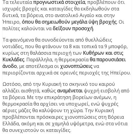
Τα τελευταία
προγνωστικά στοιχεία
, προβλέπουν ότι
ισχυρές βροχές και καταιγίδες θα εκδηλωθούν στα
δυτικά, τα βόρεια, στο ανατολικό Αιγαίο και στην
Ήπειρο,
όπου θα σημειωθούν μεγάλα ύψη βροχής
. Οι
πολίτες καλούνται να
δείξουν προσοχή
.
Τα φαινόμενα θα συνοδεύονται από θυελλώδεις
νοτιάδες, που θα φτάνουν τα 8 και τοπικά τα 9 μποφόρ,
κυρίως στη θαλάσσια περιοχή των
Κυθήρων και στις
Κυκλάδες
. Παράλληλα, η θερμοκρασία
θα παρουσιάσει
άνοδο
, με αποτέλεσμα οι
χιονοπτώσεις
να
περιορίζονται αρχικά σε ορεινές περιοχές της Ηπείρου.
Ωστόσο, από την Κυριακή το σκηνικό του καιρού
αλλάζει αισθητά, καθώς
αναμένεται
ψυχρή εισβολή από
τα βόρεια. Με την επικράτηση βορείων ανέμων, η
θερμοκρασία θα αρχίσει να υποχωρεί, ενώ ψυχρές
αέριες μάζες θα καλύψουν τη χώρα. Την Κυριακή
προβλέπονται πρόσκαιρες χιονοπτώσεις στη Βόρεια
Ελλάδα, ακόμη και σε χαμηλά υψόμετρα, ενώ στα νότια
θα συνεχιστούν οι καταιγίδες.