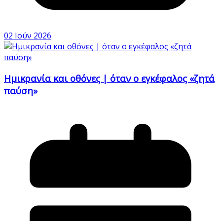
02 Ιούν 2026
Ημικρανία και οθόνες | όταν ο εγκέφαλος «ζητά
παύση»