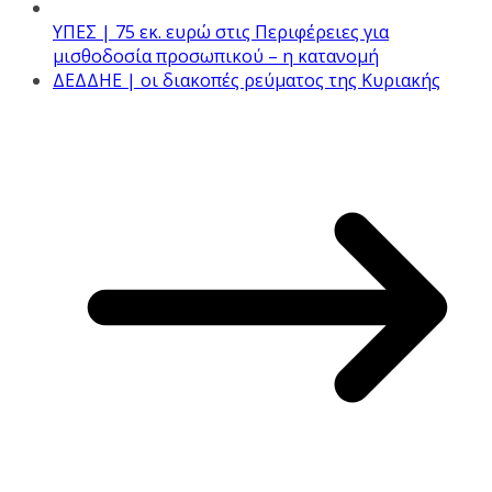
ΥΠΕΣ | 75 εκ. ευρώ στις Περιφέρειες για
μισθοδοσία προσωπικού – η κατανομή
ΔΕΔΔΗΕ | οι διακοπές ρεύματος της Κυριακής