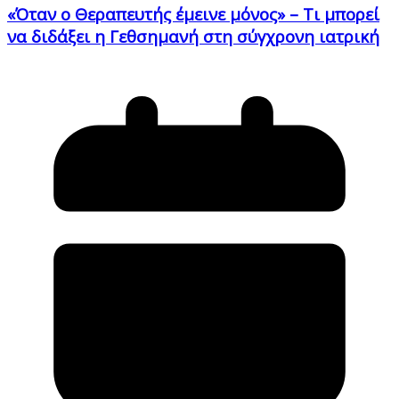
«Όταν ο Θεραπευτής έμεινε μόνος» – Τι μπορεί
να διδάξει η Γεθσημανή στη σύγχρονη ιατρική