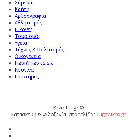
Σήμερα
Κρήτη
Αρθρογραφία
Αθλητισμός
Εικόνες
Τουρισμός
Υγεία
Τέχνες & Πολιτισμός
Οικογένεια
Γωνιά των ζώων
Κουζίνα
Επιστήμες
Biskotto.gr ©
Κατασκευή & Φιλοξενία Ιστοσελίδας
DigitalPro.gr