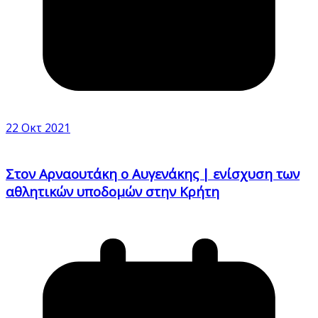
22 Οκτ 2021
Στον Αρναουτάκη ο Αυγενάκης | ενίσχυση των
αθλητικών υποδομών στην Κρήτη