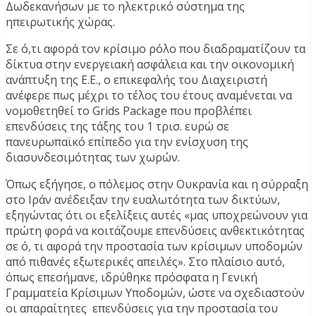
Δωδεκανήσων με το ηλεκτρικό σύστημα της
ηπειρωτικής χώρας.
Σε ό,τι αφορά τον κρίσιμο ρόλο που διαδραματίζουν τα
δίκτυα στην ενεργειακή ασφάλεια και την οικονομική
ανάπτυξη της Ε.Ε., ο επικεφαλής του Διαχειριστή
ανέφερε πως μέχρι το τέλος του έτους αναμένεται να
νομοθετηθεί το Grids Package που προβλέπει
επενδύσεις της τάξης του 1 τρισ. ευρώ σε
πανευρωπαϊκό επίπεδο για την ενίσχυση της
διασυνδεσιμότητας των χωρών.
Όπως εξήγησε, ο πόλεμος στην Ουκρανία και η σύρραξη
στο Ιράν ανέδειξαν την ευαλωτότητα των δικτύων,
εξηγώντας ότι οι εξελίξεις αυτές «μας υποχρεώνουν για
πρώτη φορά να κοιτάζουμε επενδύσεις ανθεκτικότητας
σε ό, τι αφορά την προστασία των κρίσιμων υποδομών
από πιθανές εξωτερικές απειλές». Στο πλαίσιο αυτό,
όπως επεσήμανε, ιδρύθηκε πρόσφατα η Γενική
Γραμματεία Κρίσιμων Υποδομών, ώστε να σχεδιαστούν
οι απαραίτητες επενδύσεις για την προστασία του