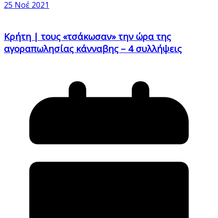
25 Νοέ 2021
Κρήτη | τους «τσάκωσαν» την ώρα της
αγοραπωλησίας κάνναβης – 4 συλλήψεις