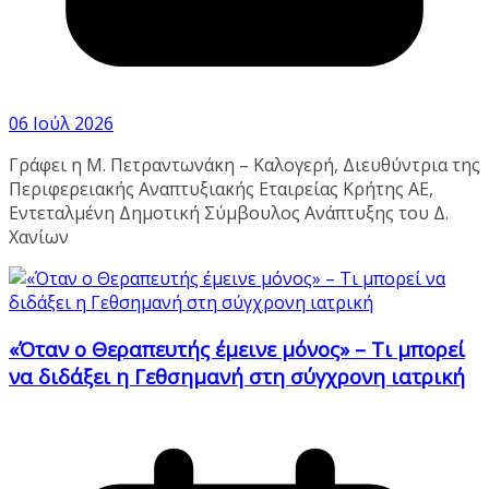
06 Ιούλ 2026
Γράφει η Μ. Πετραντωνάκη – Καλογερή, Διευθύντρια της
Περιφερειακής Αναπτυξιακής Εταιρείας Κρήτης ΑΕ,
Εντεταλμένη Δημοτική Σύμβουλος Ανάπτυξης του Δ.
Χανίων
«Όταν ο Θεραπευτής έμεινε μόνος» – Τι μπορεί
να διδάξει η Γεθσημανή στη σύγχρονη ιατρική