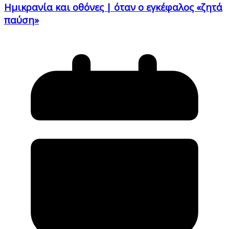
Ημικρανία και οθόνες | όταν ο εγκέφαλος «ζητά
παύση»