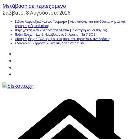
Μετάβαση σε περιεχόμενο
Σάββατο, 8 Αυγούστου, 2026
Ειδικό Χωροταξικό για τον Τουρισμό | νέοι κανόνες για επενδύσεις, νησιά και
προορισμούς υπό πίεση
Παραγραφή οφειλών προς τον e-ΕΦΚΑ | η αίτηση και οι παγίδες
Πόθεν Έσχες | έως 3 Νοεμβρίου οι δηλώσεις – Τα 7 SOS
«Τουρισμός για Όλους» | οι «κόφτες» που προκαλούν αντιδράσεις
Ελαιόλαδο | «έρχονται» νέες αυξήσεις στις τιμές