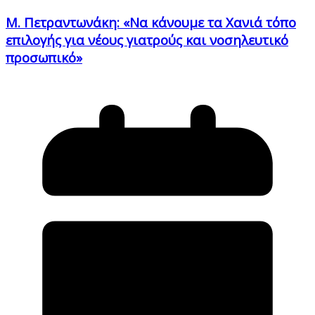
Μ. Πετραντωνάκη: «Να κάνουμε τα Χανιά τόπο
επιλογής για νέους γιατρούς και νοσηλευτικό
προσωπικό»